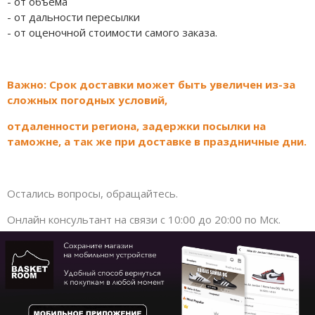
- от объема
Jordan Zion
Nike Air Max
adidas Campus
On Running
- от дальности пересылки
Jordan Tatum
Nike Dunk
adidas Samba
MMY
- от оценочной стоимости самого заказа.
Air Jordan 312
Nike Shox
adidas Gazelle
ASICS
Важно: Срок доставки может быть увеличен из-за
Air Jordan 40
Nike Blazer
adidas Handball
HOKA
сложных погодных условий,
Air Jordan 39
Nike P-6000
adidas Adistar
A Bathing Ape
отдаленности региона, задержки посылки на
таможне, а так же при доставке в праздничные дни.
Air Jordan 38
Nike Initiator
adidas adiFOM
Travis Scott
Air Jordan 37
Nike Pegasus
adidas Adizero
Converse
Остались вопросы, обращайтесь.
Air Jordan 36
Nike Precision
adidas Harden
Old Order
Онлайн консультант на связи с 10:00 до 20:00 по Мск.
Air Jordan 1
Nike Hyperdunk
adidas Dame
LACOSTE
Air Jordan 3
Nike Hyperset
adidas AE
The North Face
Air Jordan 4
Nike Cosmic Unity
Adidas Yeezy Boost 350 V2