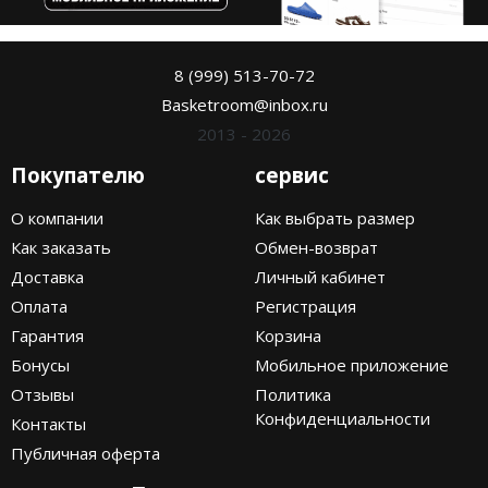
Air Jordan 5
Nike Air Deldon
Air Jordan 6
Nike Sabrina
8 (999) 513-70-72
Basketroom@inbox.ru
Air Jordan 7
Nike A’ja
2013 - 2026
Air Jordan 10
Nike ST
Покупателю
сервис
Air Jordan 11
Nike GT
О компании
Как выбрать размер
Как заказать
Обмен-возврат
Air Jordan 12
Nike Ja
Доставка
Личный кабинет
Air Jordan 13
Nike Book
Оплата
Регистрация
Гарантия
Корзина
Air Jordan 14
Nike LeBron
Бонусы
Мобильное приложение
Air Jordan 15
Nike Kyrie
Отзывы
Политика
Конфиденциальности
Контакты
Air Jordan 23
Nike Freak
Публичная оферта
Nike KD