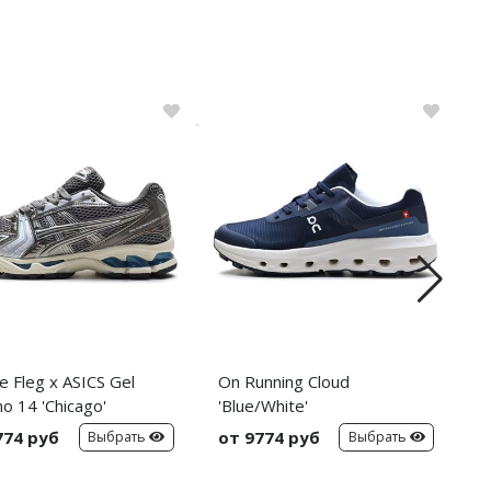
e Fleg x ASICS Gel
On Running Cloud
N
o 14 'Chicago'
'Blue/White'
'
774 руб
от 9774 руб
о
Выбрать
Выбрать