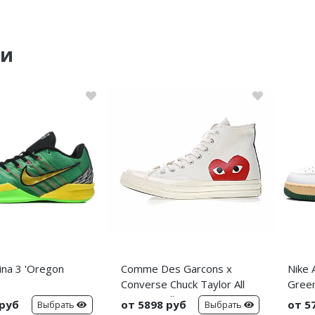
ки
ina 3 'Oregon
Comme Des Garcons x
Nike 
Converse Chuck Taylor All
Green
Star Hi 'Milk'
 руб
от 5898 руб
от 5
Выбрать
Выбрать