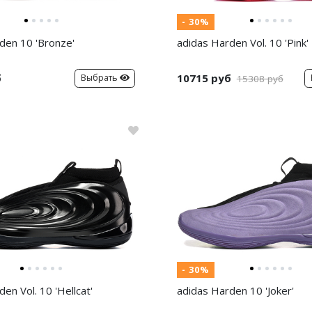
- 30%
den 10 'Bronze'
adidas Harden Vol. 10 'Pink'
б
10715 руб
Выбрать
15308 руб
- 30%
en Vol. 10 'Hellcat'
adidas Harden 10 'Joker'