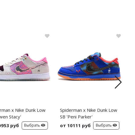
rman x Nike Dunk Low
Spiderman x Nike Dunk Low
C
wen Stacy'
SB 'Peni Parker'
C
S
0953 руб
от 10111 руб
о
Выбрать
Выбрать