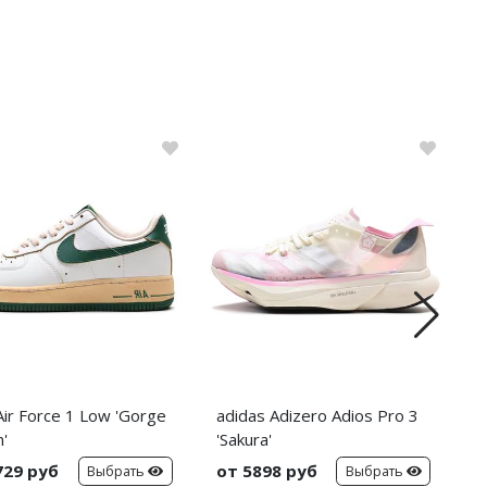
Air Force 1 Low 'Gorge
adidas Adizero Adios Pro 3
N
'
'Sakura'
729 руб
от 5898 руб
о
Выбрать
Выбрать