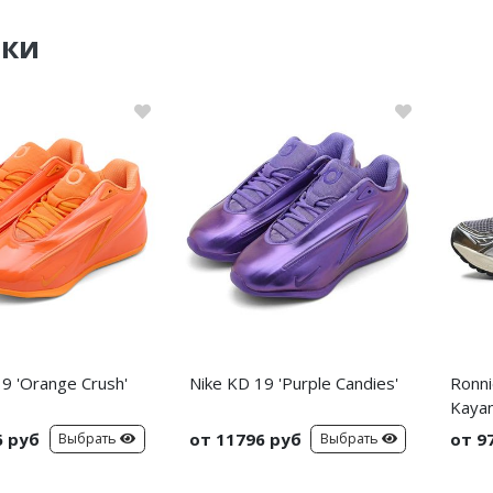
нки
9 'Orange Crush'
Nike KD 19 'Purple Candies'
Ronni
Kayan
6 руб
от 11796 руб
от 9
Выбрать
Выбрать