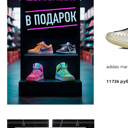
adidas Har
11736 ру