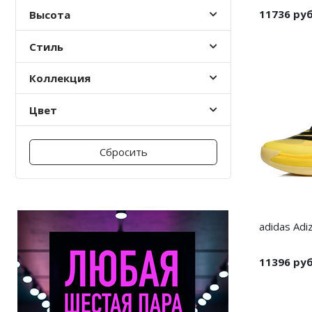
11736 ру
Высота
Nike PG
Стиль
Nike Kobe
Коллекция
Nike Uptempo
Цвет
Nike Foamposite
Сбросить
adidas Adiz
11396 ру