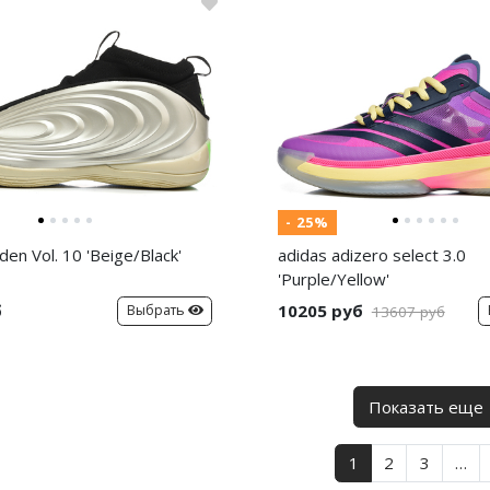
- 25%
den Vol. 10 'Beige/Black'
adidas adizero select 3.0
'Purple/Yellow'
б
10205 руб
Выбрать
13607 руб
Показать еще
1
2
3
…