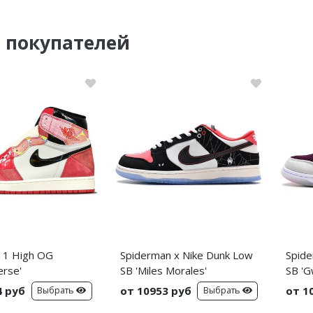
 покупателей
n 1 High OG
Spiderman x Nike Dunk Low
Spide
erse'
SB 'Miles Morales'
SB 'G
4 руб
от 10953 руб
от 1
Выбрать
Выбрать