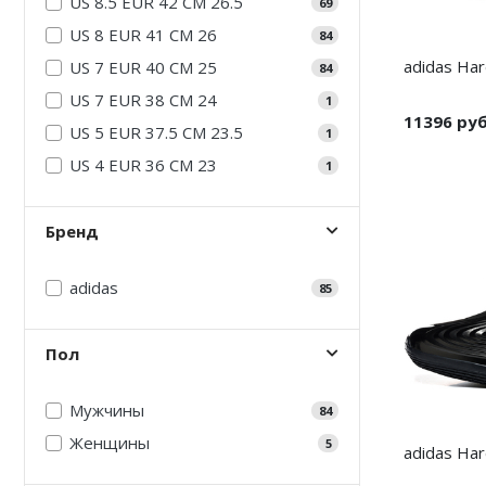
US 8.5 EUR 42 CM 26.5
69
Air Jordan 5
Nike Air Deldon
US 8 EUR 41 CM 26
84
adidas Har
US 7 EUR 40 CM 25
Air Jordan 6
Nike Sabrina
84
US 7 EUR 38 CM 24
1
Air Jordan 7
Nike A’ja
11396 ру
US 5 EUR 37.5 CM 23.5
1
Air Jordan 10
Nike ST
US 4 EUR 36 CM 23
1
Air Jordan 11
Nike GT
Бренд
Air Jordan 12
Nike Ja
adidas
85
Air Jordan 13
Nike Book
Air Jordan 14
Nike LeBron
Пол
Air Jordan 15
Nike Kyrie
Мужчины
84
Air Jordan 23
Nike Freak
Женщины
5
adidas Hard
Nike KD