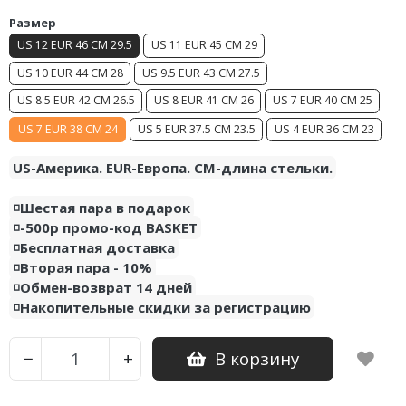
Размер
Nike PG
US 12 EUR 46 CM 29.5
US 11 EUR 45 CM 29
Nike Kobe
US 10 EUR 44 CM 28
US 9.5 EUR 43 CM 27.5
US 8.5 EUR 42 CM 26.5
US 8 EUR 41 CM 26
US 7 EUR 40 CM 25
Nike Uptempo
US 7 EUR 38 CM 24
US 5 EUR 37.5 CM 23.5
US 4 EUR 36 CM 23
Nike Foamposite
US-Америка. EUR-Европа. CM-длина стельки.
◽️Шестая пара в подарок
◽️-500р промо-код BASKET
◽️Бесплатная доставка
◽️Вторая пара - 10%
◽️Обмен-возврат 14 дней
◽️Накопительные скидки за регистрацию
В корзину
−
+