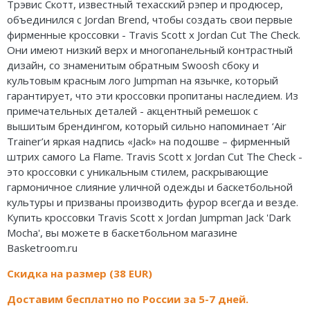
Трэвис Скотт, известный техасский рэпер и продюсер,
Air Jordan 5
Nike Air Deldon
объединился с Jordan Brend, чтобы создать свои первые
фирменные кроссовки - Travis Scott x Jordan Cut The Check.
Air Jordan 6
Nike Sabrina
Они имеют низкий верх и многопанельный контрастный
дизайн, со знаменитым обратным Swoosh сбоку и
Air Jordan 7
Nike A’ja
культовым красным лого Jumpman на язычке, который
гарантирует, что эти кроссовки пропитаны наследием.
Из
Air Jordan 10
Nike ST
примечательных деталей - акцентный ремешок с
вышитым брендингом, который сильно напоминает ‘Air
Air Jordan 11
Nike GT
Trainer’и яркая надпись «Jack» на подошве – фирменный
штрих самого La Flame.
Travis Scott x Jordan Cut The Check -
Air Jordan 12
Nike Ja
это кроссовки с уникальным стилем, раскрывающие
гармоничное слияние уличной одежды и баскетбольной
Air Jordan 13
Nike Book
культуры и призваны производить фурор всегда и везде.
Купить кроссовки Travis Scott x Jordan Jumpman Jack 'Dark
Air Jordan 14
Nike LeBron
Mocha', вы можете в баскетбольном магазине
Basketroom.ru
Air Jordan 15
Nike Kyrie
Скидка на размер (38 EUR)
Air Jordan 23
Nike Freak
Доставим бесплатно по России за 5-7 дней.
Nike KD