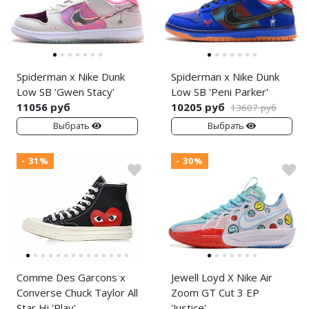
Spiderman x Nike Dunk
Spiderman x Nike Dunk
Low SB 'Gwen Stacy'
Low SB 'Peni Parker'
11056 руб
10205 руб
13607 руб
Выбрать
Выбрать
- 31%
- 30%
Comme Des Garcons x
Jewell Loyd X Nike Air
Converse Chuck Taylor All
Zoom GT Cut 3 EP
Star Hi 'Play'
'Justice'