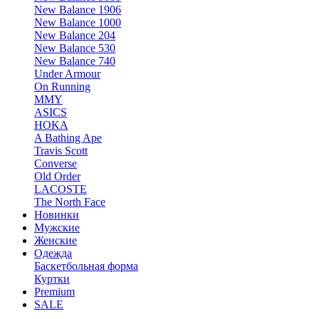
New Balance 1906
New Balance 1000
New Balance 204
New Balance 530
New Balance 740
Under Armour
On Running
MMY
ASICS
HOKA
A Bathing Ape
Travis Scott
Converse
Old Order
LACOSTE
The North Face
Новинки
Мужские
Женские
Одежда
Баскетбольная форма
Куртки
Premium
SALE