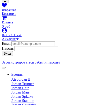
Избранное
Кол-во:
-
Корзина
0 руб
Войти / Новый
Аккаунт
Email
Пароль
Вход
Зарегистрироваться
Забыли пароль?
Бренды
Air Jordan
Jordan Trunner
Jordan Heir
Jordan Mars
Jordan Spizike
Jordan Stadium
Jordan Courtside