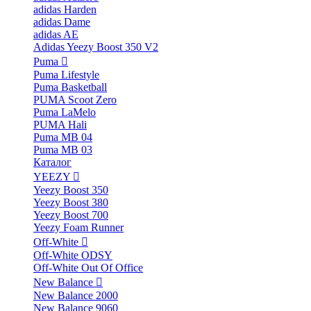
adidas Harden
adidas Dame
adidas AE
Adidas Yeezy Boost 350 V2
Puma
Puma Lifestyle
Puma Basketball
PUMA Scoot Zero
Puma LaMelo
PUMA Hali
Puma MB 04
Puma MB 03
Каталог
YEEZY
Yeezy Boost 350
Yeezy Boost 380
Yeezy Boost 700
Yeezy Foam Runner
Off-White
Off-White ODSY
Off-White Out Of Office
New Balance
New Balance 2000
New Balance 9060