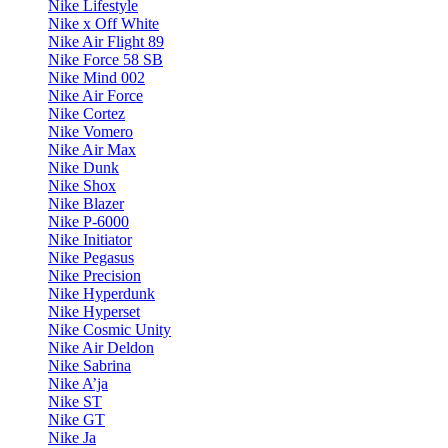
Nike Lifestyle
Nike x Off White
Nike Air Flight 89
Nike Force 58 SB
Nike Mind 002
Nike Air Force
Nike Cortez
Nike Vomero
Nike Air Max
Nike Dunk
Nike Shox
Nike Blazer
Nike P-6000
Nike Initiator
Nike Pegasus
Nike Precision
Nike Hyperdunk
Nike Hyperset
Nike Cosmic Unity
Nike Air Deldon
Nike Sabrina
Nike A’ja
Nike ST
Nike GT
Nike Ja