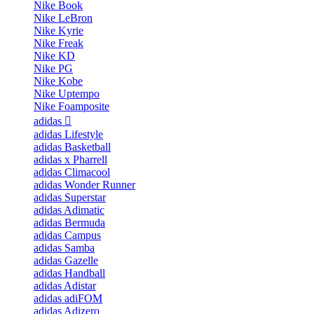
Nike Book
Nike LeBron
Nike Kyrie
Nike Freak
Nike KD
Nike PG
Nike Kobe
Nike Uptempo
Nike Foamposite
adidas
adidas Lifestyle
adidas Basketball
adidas x Pharrell
adidas Climacool
adidas Wonder Runner
adidas Superstar
adidas Adimatic
adidas Bermuda
adidas Campus
adidas Samba
adidas Gazelle
adidas Handball
adidas Adistar
adidas adiFOM
adidas Adizero