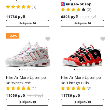
Jordan Zion
adidas Campus
видео-обзор
(3)
(2)
Jordan Tatum
adidas Samba
11736 руб
6803 руб
11396 руб
Air Jordan 312
adidas Gazelle
Выбрать
Выбрать
Air Jordan 40
adidas Handball
- 22%
Air Jordan 39
adidas Adistar
Air Jordan 38
adidas adiFOM
Air Jordan 37
adidas Adizero
Air Jordan 36
adidas Harden
Nike Air More Uptempo
Nike Air More Uptempo
96 'White/Red'
96 'Chicago Bulls'
Air Jordan 1
adidas Dame
(1)
(3)
Air Jordan 3
adidas AE
11056 руб
11736 руб
14117 руб
Выбрать
Выбрать
Air Jordan 4
Adidas Yeezy Boost 350 V2