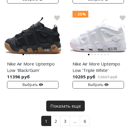
- 25%
Nike Air More Uptempo
Nike Air More Uptempo
Low 'Black/Gum'
Low 'Triple White'
11396 руб
10205 руб
13607 руб
Выбрать
Выбрать
Показать еще
1
2
3
…
6