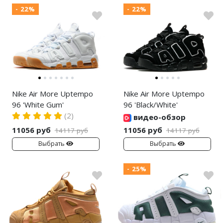
- 22%
- 22%
Air Jordan 5
Air Jordan 6
Air Jordan 7
Air Jordan 10
Nike Air More Uptempo
Nike Air More Uptempo
Air Jordan 11
96 'White Gum'
96 'Black/White'
Air Jordan 12
(2)
видео-обзор
11056 руб
11056 руб
14117 руб
14117 руб
Air Jordan 13
Выбрать
Выбрать
Air Jordan 14
- 25%
Air Jordan 15
Air Jordan 23