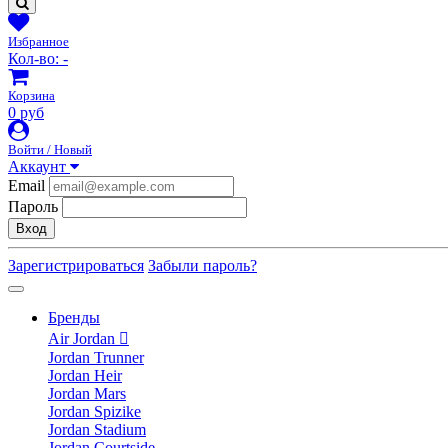
Избранное
Кол-во:
-
Корзина
0 руб
Войти / Новый
Аккаунт
Email
Пароль
Вход
Зарегистрироваться
Забыли пароль?
Бренды
Air Jordan
Jordan Trunner
Jordan Heir
Jordan Mars
Jordan Spizike
Jordan Stadium
Jordan Courtside