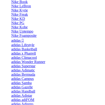
Nike Book
Nike LeBron
Nike Kyrie
Nike Freak
Nike KD
Nike PG
Nike Kobe
Nike Uptempo
Nike Foamposite
adidas
adidas Lifestyle
adidas Basketball
adidas x Pharrell
adidas Climacool
adidas Wonder Runner
adidas Superstar
adidas Adimatic
adidas Bermuda
adidas Campus
adidas Samba
adidas Gazelle
adidas Handball
adidas Adistar
adidas adiFOM
adidas Adizero