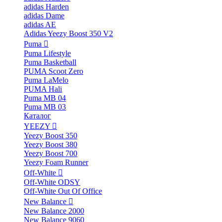
adidas Harden
adidas Dame
adidas AE
Adidas Yeezy Boost 350 V2
Puma
Puma Lifestyle
Puma Basketball
PUMA Scoot Zero
Puma LaMelo
PUMA Hali
Puma MB 04
Puma MB 03
Каталог
YEEZY
Yeezy Boost 350
Yeezy Boost 380
Yeezy Boost 700
Yeezy Foam Runner
Off-White
Off-White ODSY
Off-White Out Of Office
New Balance
New Balance 2000
New Balance 9060