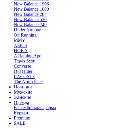
New Balance 1906
New Balance 1000
New Balance 204
New Balance 530
New Balance 740
Under Armour
On Running
MMY
ASICS
HOKA
A Bathing Ape
Travis Scott
Converse
Old Order
LACOSTE
The North Face
Новинки
Мужские
Женские
Одежда
Баскетбольная форма
Куртки
Premium
SALE