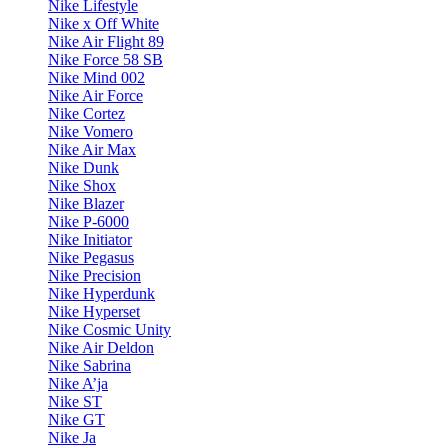
Nike Lifestyle
Nike x Off White
Nike Air Flight 89
Nike Force 58 SB
Nike Mind 002
Nike Air Force
Nike Cortez
Nike Vomero
Nike Air Max
Nike Dunk
Nike Shox
Nike Blazer
Nike P-6000
Nike Initiator
Nike Pegasus
Nike Precision
Nike Hyperdunk
Nike Hyperset
Nike Cosmic Unity
Nike Air Deldon
Nike Sabrina
Nike A’ja
Nike ST
Nike GT
Nike Ja