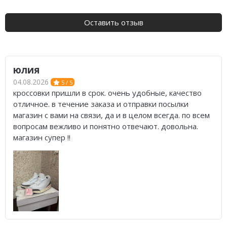
Air Jordan 5
Nike Air Deldon
Оставить отзыв
Air Jordan 6
Nike Sabrina
Air Jordan 7
Nike A’ja
юлия
Air Jordan 10
Nike ST
04.08.2026
5 / 5
кроссовки пришли в срок. очень удобные, качество
Air Jordan 11
Nike GT
отличное. в течение заказа и отправки посылки
магазин с вами на связи, да и в целом всегда. по всем
Air Jordan 12
Nike Ja
вопросам вежливо и понятно отвечают. довольна.
магазин супер !!
Air Jordan 13
Nike Book
Air Jordan 14
Nike LeBron
Air Jordan 15
Nike Kyrie
Air Jordan 23
Nike Freak
Nike KD