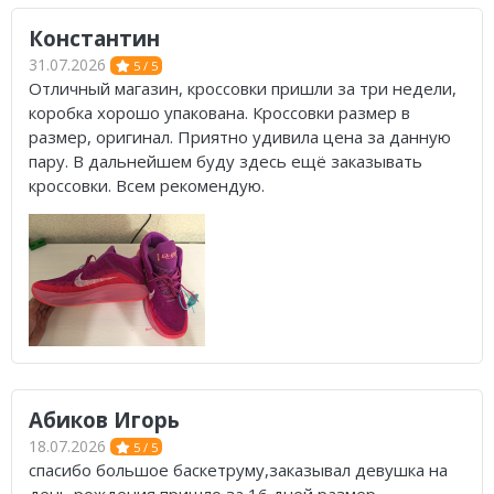
Константин
Nike PG
31.07.2026
5 / 5
Nike Kobe
Отличный магазин, кроссовки пришли за три недели,
коробка хорошо упакована. Кроссовки размер в
Nike Uptempo
размер, оригинал. Приятно удивила цена за данную
пару. В дальнейшем буду здесь ещё заказывать
Nike Foamposite
кроссовки. Всем рекомендую.
Абиков Игорь
18.07.2026
5 / 5
спасибо большое баскетруму,заказывал девушка на
день рождения,пришло за 16 дней,размер