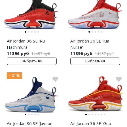
Nike Air Deldon
Nike Sabrina
Nike A’ja
Air Jordan 36 SE 'Rui
Air Jordan 36 SE 'Kia
Nike ST
Hachimura'
Nurse'
11396 руб
11396 руб
Nike GT
14457 руб
14457 руб
Выбрать
Выбрать
Nike Ja
- 21%
Nike Book
Nike LeBron
Nike Kyrie
Nike Freak
Air Jordan 36 SE 'Jayson
Air Jordan 36 SE 'Guo
Nike KD