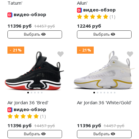
Tatum'
Ailun'
видео-обзор
Nike PG
видео-обзор
(1)
Nike Kobe
11396 руб
12246 руб
14457 руб
Выбрать
Выбрать
Nike Uptempo
- 21%
- 21%
Nike Foamposite
Air Jordan 36 'Bred'
Air Jordan 36 'White/Gold'
видео-обзор
(1)
11396 руб
11396 руб
14457 руб
14457 руб
Выбрать
Выбрать