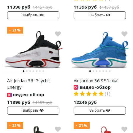
Nike Air Max
adidas Campus
11396 руб
11396 руб
14457 руб
14457 руб
Nike Dunk
adidas Samba
Выбрать
Выбрать
Nike Shox
adidas Gazelle
- 21%
Nike Blazer
adidas Handball
Nike P-6000
adidas Adistar
Nike Initiator
adidas adiFOM
Nike Pegasus
adidas Adizero
Air Jordan 36 'Psychic
Air Jordan 36 SE 'Luka'
Energy'
видео-обзор
Nike Precision
adidas Harden
(1)
видео-обзор
Nike Hyperdunk
adidas Dame
11396 руб
12246 руб
14457 руб
Выбрать
Выбрать
Nike Hyperset
adidas AE
- 21%
- 21%
Nike Cosmic Unity
Adidas Yeezy Boost 350 V2