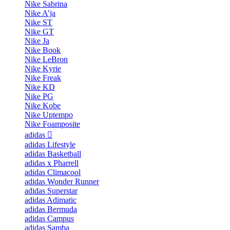
Nike Sabrina
Nike A’ja
Nike ST
Nike GT
Nike Ja
Nike Book
Nike LeBron
Nike Kyrie
Nike Freak
Nike KD
Nike PG
Nike Kobe
Nike Uptempo
Nike Foamposite
adidas
adidas Lifestyle
adidas Basketball
adidas x Pharrell
adidas Climacool
adidas Wonder Runner
adidas Superstar
adidas Adimatic
adidas Bermuda
adidas Campus
adidas Samba