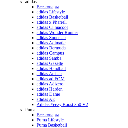
adidas
Все товары
adidas Lifestyle
adidas Basketball
adidas x Pharrell
adidas Climacool
adidas Wonder Runner
adidas Superstar
adidas Adimatic
adidas Bermuda
adidas Campus
adidas Samba
adidas Gazelle
adidas Handball
adidas Adistar
adidas adiFOM
adidas Adizero
adidas Harden
adidas Dame
adidas AE
Adidas Yeezy Boost 350 V2
Puma
Все товары
Puma Lifestyle
Puma Basketball