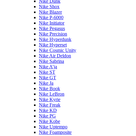
Nike Dunk
Nike Shox
Nike Blazer
Nike P-6000
Nike Initiator
Nike Pegasus
Nike Precision
Nike Hyperdunk
Nike Hyperset
Nike Cosmic Unity
Nike Air Deldon
Nike Sabrina
Nike A’ja
Nike ST
Nike GT
Nike Ja
Nike Book
Nike LeBron
Nike Kyrie
Nike Freak
Nike KD
Nike PG
Nike Kobe
Nike Uptempo
Nike Foamposite