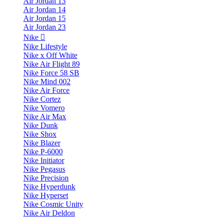
Air Jordan 13
Air Jordan 14
Air Jordan 15
Air Jordan 23
Nike
Nike Lifestyle
Nike x Off White
Nike Air Flight 89
Nike Force 58 SB
Nike Mind 002
Nike Air Force
Nike Cortez
Nike Vomero
Nike Air Max
Nike Dunk
Nike Shox
Nike Blazer
Nike P-6000
Nike Initiator
Nike Pegasus
Nike Precision
Nike Hyperdunk
Nike Hyperset
Nike Cosmic Unity
Nike Air Deldon