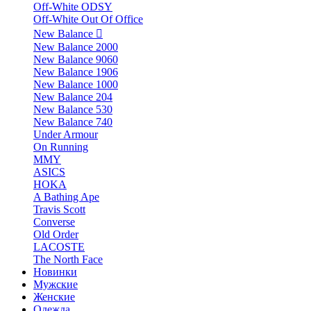
Off-White ODSY
Off-White Out Of Office
New Balance
New Balance 2000
New Balance 9060
New Balance 1906
New Balance 1000
New Balance 204
New Balance 530
New Balance 740
Under Armour
On Running
MMY
ASICS
HOKA
A Bathing Ape
Travis Scott
Converse
Old Order
LACOSTE
The North Face
Новинки
Мужские
Женские
Одежда