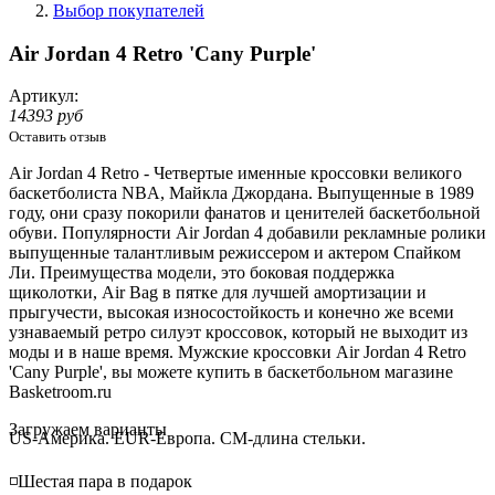
Выбор покупателей
Air Jordan 4 Retro 'Cany Purple'
Артикул:
14393 руб
Оставить отзыв
Air Jordan 4 Retro - Четвертые именные кроссовки великого
баскетболиста NBA, Майкла Джордана. Выпущенные в 1989
году, они сразу покорили фанатов и ценителей баскетбольной
обуви. Популярности Air Jordan 4 добавили рекламные ролики
выпущенные талантливым режиссером и актером
Спайком
Ли. Преимущества модели, это боковая поддержка
щиколотки, Air Bag в пятке для лучшей амортизации и
прыгучести, высокая износостойкость и конечно же всеми
узнаваемый ретро силуэт кроссовок, который не выходит из
моды и в наше время. Мужские кроссовки Air Jordan 4 Retro
'Cany Purple', вы можете купить в баскетбольном магазине
Basketroom.ru
Loading...
Загружаем варианты
US-Америка. EUR-Европа. CM-длина стельки.
◽️Шестая пара в подарок