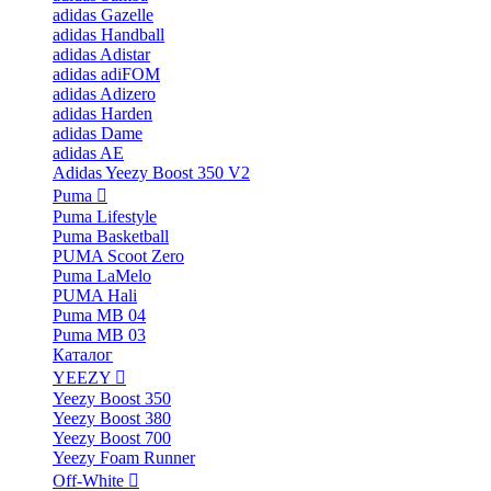
adidas Gazelle
adidas Handball
adidas Adistar
adidas adiFOM
adidas Adizero
adidas Harden
adidas Dame
adidas AE
Adidas Yeezy Boost 350 V2
Puma
Puma Lifestyle
Puma Basketball
PUMA Scoot Zero
Puma LaMelo
PUMA Hali
Puma MB 04
Puma MB 03
Каталог
YEEZY
Yeezy Boost 350
Yeezy Boost 380
Yeezy Boost 700
Yeezy Foam Runner
Off-White