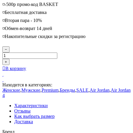
◽️-500р промо-код BASKET
◽️Бесплатная доставка
◽️Вторая пара - 10%
◽️Обмен-возврат 14 дней
◽️Накопительные скидки за регистрацию
−
+
В корзину
Находится в категориях:
Женские
,
Мужские
,
Premium
,
Бренды
,
SALE
,
Air Jordan
,
Air Jordan
4
Характеристики
Отзывы
Как выбрать размер
Доставка
Бренд