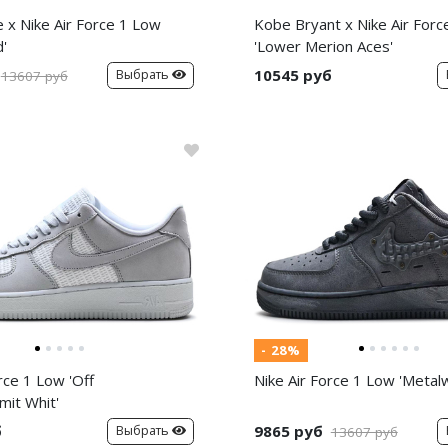
e x Nike Air Force 1 Low
Kobe Bryant x Nike Air Forc
d'
'Lower Merion Aces'
10545 руб
Выбрать
13607 руб
- 28%
rce 1 Low 'Off
Nike Air Force 1 Low 'Metal
it Whit'
б
9865 руб
Выбрать
13607 руб