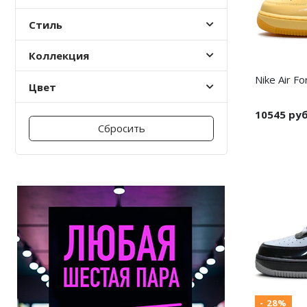
Стиль
Коллекция
Nike Air F
Цвет
10545 ру
Сбросить
- 28%