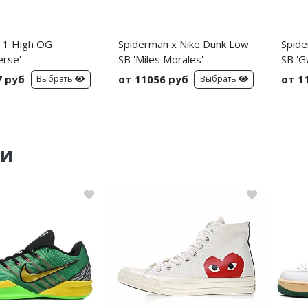
n 1 High OG
Spiderman x Nike Dunk Low
Spide
erse'
SB 'Miles Morales'
SB 'G
7 руб
от 11056 руб
от 1
Выбрать
Выбрать
ки