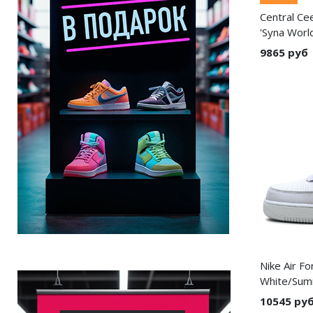
Central Ce
'Syna Worl
9865 руб
Nike Air Fo
White/Summ
10545 ру