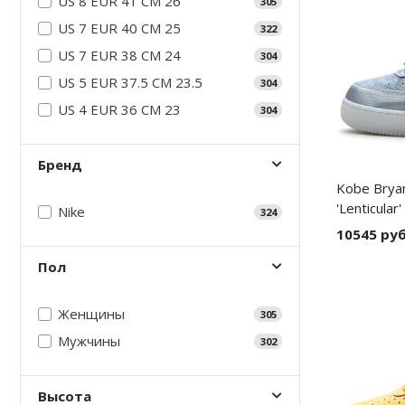
US 8 EUR 41 CM 26
305
Air Jordan 5
US 7 EUR 40 CM 25
322
US 7 EUR 38 CM 24
Air Jordan 6
304
US 5 EUR 37.5 CM 23.5
304
Air Jordan 7
US 4 EUR 36 CM 23
304
Air Jordan 10
Бренд
Air Jordan 11
Kobe Bryan
'Lenticular'
Air Jordan 12
Nike
324
10545 ру
Air Jordan 13
Пол
Air Jordan 14
Женщины
305
Air Jordan 15
Мужчины
302
Air Jordan 23
Высота