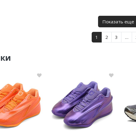
Показать еще
1
2
3
…
нки