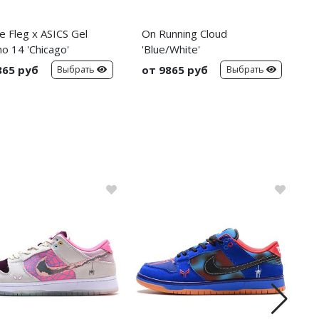
e Fleg x ASICS Gel
On Running Cloud
N
o 14 'Chicago'
'Blue/White'
'
865 руб
от 9865 руб
о
Выбрать
Выбрать