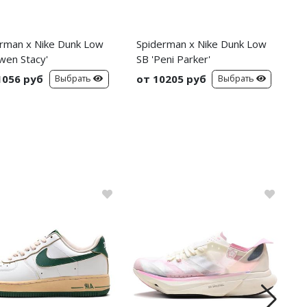
rman x Nike Dunk Low
Spiderman x Nike Dunk Low
C
wen Stacy'
SB 'Peni Parker'
C
S
1056 руб
от 10205 руб
о
Выбрать
Выбрать