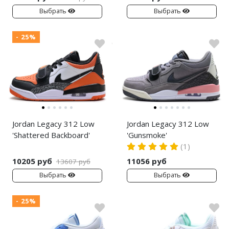
Выбрать
Выбрать
Nike PG
- 25%
Nike Kobe
Nike Uptempo
Nike Foamposite
Jordan Legacy 312 Low
Jordan Legacy 312 Low
'Shattered Backboard'
'Gunsmoke'
(1)
10205 руб
11056 руб
13607 руб
Выбрать
Выбрать
- 25%