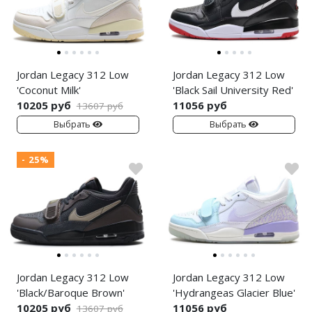
Nike Air Deldon
Nike Sabrina
Nike A’ja
Jordan Legacy 312 Low
Jordan Legacy 312 Low
'Coconut Milk'
'Black Sail University Red'
Nike ST
10205 руб
11056 руб
13607 руб
Выбрать
Выбрать
Nike GT
- 25%
Nike Ja
Nike Book
Nike LeBron
Nike Kyrie
Jordan Legacy 312 Low
Jordan Legacy 312 Low
Nike Freak
'Black/Baroque Brown'
'Hydrangeas Glacier Blue'
10205 руб
11056 руб
Nike KD
13607 руб