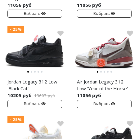
Nike Air Max
adidas Campus
11056 руб
11056 руб
Выбрать
Выбрать
Nike Dunk
adidas Samba
Nike Shox
adidas Gazelle
- 25%
Nike Blazer
adidas Handball
Nike P-6000
adidas Adistar
Nike Initiator
adidas adiFOM
Nike Pegasus
adidas Adizero
Jordan Legacy 312 Low
Air Jordan Legacy 312
'Black Cat'
Low 'Year of the Horse'
Nike Precision
adidas Harden
10205 руб
11056 руб
13607 руб
Выбрать
Выбрать
Nike Hyperdunk
adidas Dame
Nike Hyperset
adidas AE
- 25%
Nike Cosmic Unity
Adidas Yeezy Boost 350 V2