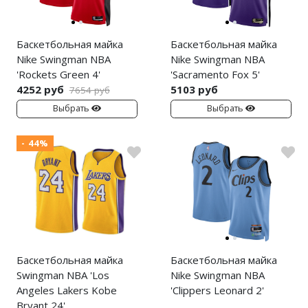
Nike PG
Баскетбольная майка
Баскетбольная майка
Nike Kobe
Nike Swingman NBA
Nike Swingman NBA
'Rockets Green 4'
'Sacramento Fox 5'
Nike Uptempo
4252 руб
5103 руб
7654 руб
Выбрать
Выбрать
Nike Foamposite
- 44%
Баскетбольная майка
Баскетбольная майка
Swingman NBA 'Los
Nike Swingman NBA
Angeles Lakers Kobe
'Clippers Leonard 2'
Bryant 24'