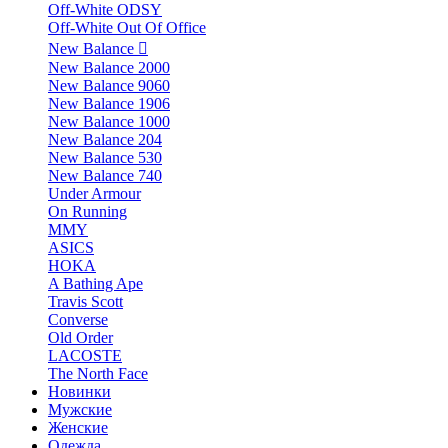
Off-White ODSY
Off-White Out Of Office
New Balance
New Balance 2000
New Balance 9060
New Balance 1906
New Balance 1000
New Balance 204
New Balance 530
New Balance 740
Under Armour
On Running
MMY
ASICS
HOKA
A Bathing Ape
Travis Scott
Converse
Old Order
LACOSTE
The North Face
Новинки
Мужские
Женские
Одежда