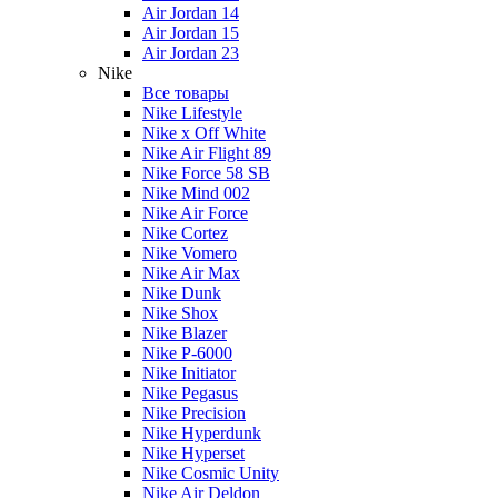
Air Jordan 14
Air Jordan 15
Air Jordan 23
Nike
Все товары
Nike Lifestyle
Nike x Off White
Nike Air Flight 89
Nike Force 58 SB
Nike Mind 002
Nike Air Force
Nike Cortez
Nike Vomero
Nike Air Max
Nike Dunk
Nike Shox
Nike Blazer
Nike P-6000
Nike Initiator
Nike Pegasus
Nike Precision
Nike Hyperdunk
Nike Hyperset
Nike Cosmic Unity
Nike Air Deldon