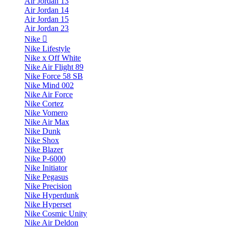
Air Jordan 13
Air Jordan 14
Air Jordan 15
Air Jordan 23
Nike
Nike Lifestyle
Nike x Off White
Nike Air Flight 89
Nike Force 58 SB
Nike Mind 002
Nike Air Force
Nike Cortez
Nike Vomero
Nike Air Max
Nike Dunk
Nike Shox
Nike Blazer
Nike P-6000
Nike Initiator
Nike Pegasus
Nike Precision
Nike Hyperdunk
Nike Hyperset
Nike Cosmic Unity
Nike Air Deldon