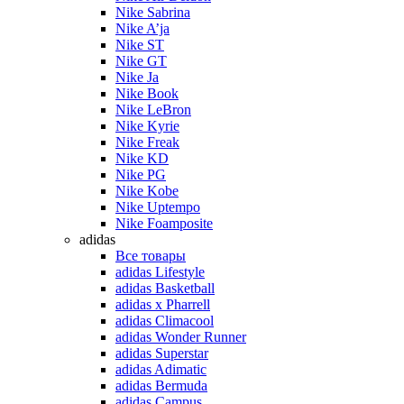
Nike Sabrina
Nike A’ja
Nike ST
Nike GT
Nike Ja
Nike Book
Nike LeBron
Nike Kyrie
Nike Freak
Nike KD
Nike PG
Nike Kobe
Nike Uptempo
Nike Foamposite
adidas
Все товары
adidas Lifestyle
adidas Basketball
adidas x Pharrell
adidas Climacool
adidas Wonder Runner
adidas Superstar
adidas Adimatic
adidas Bermuda
adidas Campus