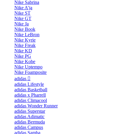
Nike Sabrina
Nike A’ja
Nike ST
Nike GT
Nike Ja
Nike Book
Nike LeBron
Nike Kyrie
Nike Freak
Nike KD
Nike PG
Nike Kobe
Nike Uptempo
Nike Foamposite
adidas
adidas Lifestyle
adidas Basketball
adidas x Pharrell
adidas Climacool
adidas Wonder Runner
adidas Superstar
adidas Adimatic
adidas Bermuda
adidas Campus
adidas Samba