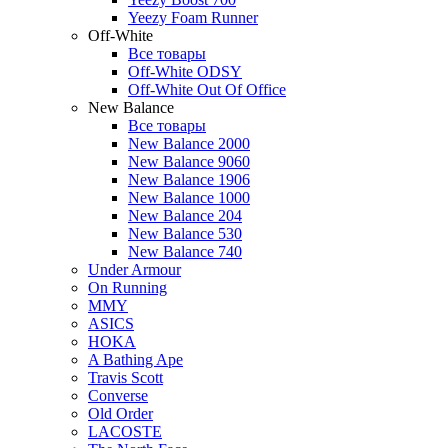
Yeezy Foam Runner
Off-White
Все товары
Off-White ODSY
Off-White Out Of Office
New Balance
Все товары
New Balance 2000
New Balance 9060
New Balance 1906
New Balance 1000
New Balance 204
New Balance 530
New Balance 740
Under Armour
On Running
MMY
ASICS
HOKA
A Bathing Ape
Travis Scott
Converse
Old Order
LACOSTE