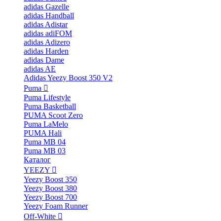
adidas Gazelle
adidas Handball
adidas Adistar
adidas adiFOM
adidas Adizero
adidas Harden
adidas Dame
adidas AE
Adidas Yeezy Boost 350 V2
Puma
Puma Lifestyle
Puma Basketball
PUMA Scoot Zero
Puma LaMelo
PUMA Hali
Puma MB 04
Puma MB 03
Каталог
YEEZY
Yeezy Boost 350
Yeezy Boost 380
Yeezy Boost 700
Yeezy Foam Runner
Off-White