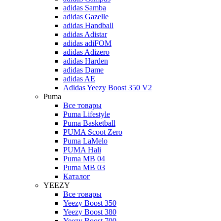
adidas Samba
adidas Gazelle
adidas Handball
adidas Adistar
adidas adiFOM
adidas Adizero
adidas Harden
adidas Dame
adidas AE
Adidas Yeezy Boost 350 V2
Puma
Все товары
Puma Lifestyle
Puma Basketball
PUMA Scoot Zero
Puma LaMelo
PUMA Hali
Puma MB 04
Puma MB 03
Каталог
YEEZY
Все товары
Yeezy Boost 350
Yeezy Boost 380
Yeezy Boost 700