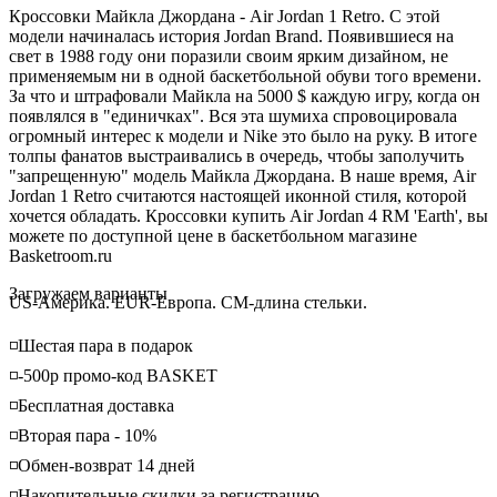
Кроссовки Майкла Джордана - Air Jordan 1 Retro. С этой
модели начиналась история Jordan Brand. Появившиеся на
свет в 1988 году они поразили своим ярким дизайном, не
применяемым ни в одной баскетбольной обуви того времени.
За что и штрафовали Майкла на 5000 $ каждую игру, когда он
появлялся в "единичках". Вся эта шумиха спровоцировала
огромный интерес к модели и Nike это было на руку. В итоге
толпы фанатов выстраивались в очередь, чтобы заполучить
"запрещенную" модель Майкла Джордана. В наше время, Air
Jordan 1 Retro считаются настоящей иконной стиля, которой
хочется обладать. Кроссовки купить Air Jordan 4 RM 'Earth', вы
можете по доступной цене в баскетбольном магазине
Basketroom.ru
Loading...
Загружаем варианты
US-Америка. EUR-Европа. CM-длина стельки.
◽️Шестая пара в подарок
◽️-500р промо-код BASKET
◽️Бесплатная доставка
◽️Вторая пара - 10%
◽️Обмен-возврат 14 дней
◽️Накопительные скидки за регистрацию