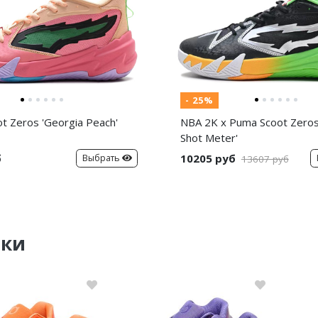
- 25%
 Zeros 'Georgia Peach'
NBA 2K x Puma Scoot Zeros 
Shot Meter'
б
10205 руб
Выбрать
13607 руб
нки