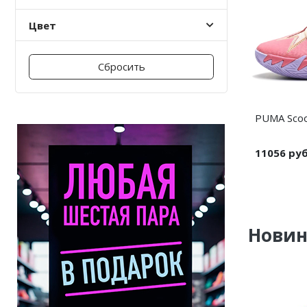
Цвет
Nike PG
Nike Kobe
Сбросить
Nike Uptempo
Nike Foamposite
PUMA Scoot
11056 ру
Нови