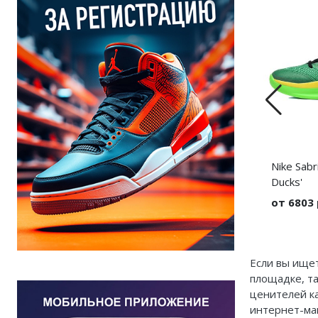
 'Black Toe'
Nike Kobe 5 Protro 'Chaos'
Nike Sabr
Ducks'
уб
от 10885 руб
от 6803
Выбрать
Выбрать
Если вы ищет
площадке, та
ценителей к
интернет-маг