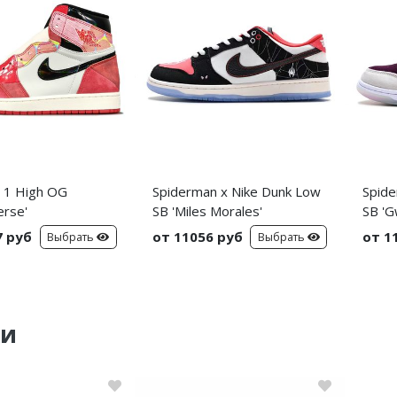
n 1 High OG
Spiderman x Nike Dunk Low
Spide
erse'
SB 'Miles Morales'
SB 'G
7 руб
от 11056 руб
от 1
Выбрать
Выбрать
ки