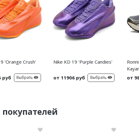
9 'Orange Crush'
Nike KD 19 'Purple Candies'
Ronni
Kayan
6 руб
от 11906 руб
от 9
Выбрать
Выбрать
 покупателей