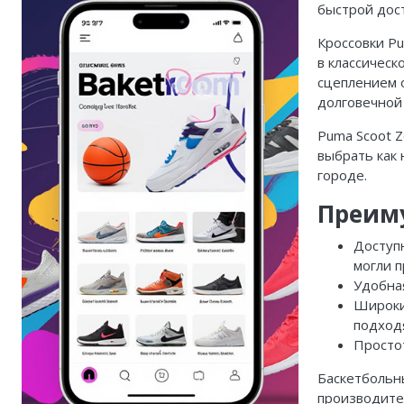
быстрой дос
Кроссовки Pu
в классическ
сцеплением 
долговечной 
Puma Scoot 
выбрать как 
городе.
Преиму
Доступ
могли 
Удобная
Широки
подход
Простот
Баскетбольны
производител