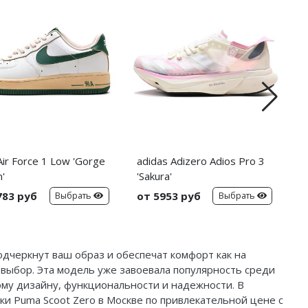
Air Force 1 Low 'Gorge
adidas Adizero Adios Pro 3
N
'
'Sakura'
783 руб
от 5953 руб
о
Выбрать
Выбрать
дчеркнут ваш образ и обеспечат комфорт как на
 выбор. Эта модель уже завоевала популярность среди
му дизайну, функциональности и надежности. В
и Puma Scoot Zero в Москве по привлекательной цене с