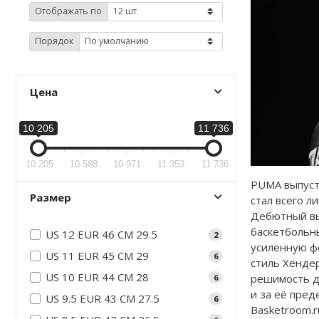
Jordan Zion
Nike Air Max
adidas Campus
Отображать по
Jordan Tatum
Nike Dunk
adidas Samba
Порядок
Air Jordan 312
Nike Shox
adidas Gazelle
Цена
Air Jordan 40
Nike Blazer
adidas Handball
Air Jordan 39
Nike P-6000
adidas Adistar
10 205
11 736
Air Jordan 38
Nike Initiator
adidas adiFOM
10 205
10 588
10 971
11 353
11 736
Air Jordan 37
Nike Pegasus
adidas Adizero
PUMA выпуст
Размер
стал всего 
Air Jordan 36
Nike Precision
adidas Harden
Дебютный вып
баскетбольн
US 12 EUR 46 CM 29.5
2
Air Jordan 1
Nike Hyperdunk
adidas Dame
усиленную ф
US 11 EUR 45 CM 29
6
стиль
Хенде
Air Jordan 3
Nike Hyperset
adidas AE
US 10 EUR 44 CM 28
решимость до
6
и за её пред
US 9.5 EUR 43 CM 27.5
6
Air Jordan 4
Nike Cosmic Unity
Adidas Yeezy Boost 350 V2
Basketroom.r