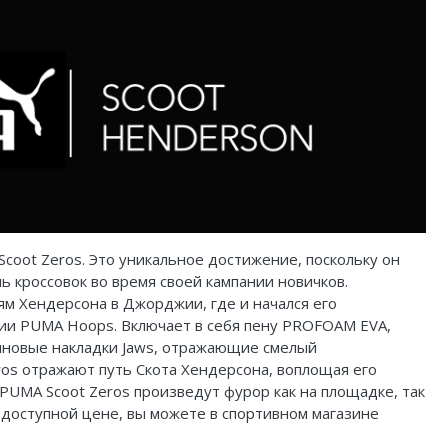
oot Zeros. Это уникальное достижение, поскольку он
 кроссовок во время своей кампании новичков.
ням
Хендерсона
в Джорджии, где и начался его
гии PUMA Hoops. Включает в себя пену PROFOAM EVA,
иновые накладки Jaws, отражающие смелый
ros отражают путь Скота
Хендерсона
, воплощая его
PUMA Scoot Zeros произведут фурор как на площадке, так
о доступной цене, вы можете в спортивном магазине