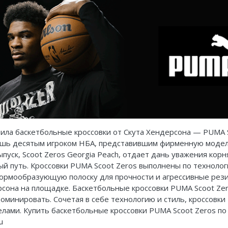
ила баскетбольные кроссовки от
Скута
Хендерсона
— PUMA Sc
лишь десятым игроком НБА, представившим фирменную модель
уск, Scoot Zeros Georgia Peach, отдает дань уважения кор
ый путь. Кроссовки PUMA Scoot Zeros выполнены по техноло
ормообразующую полоску для прочности и агрессивные рез
рсона
на площадке. Баскетбольные кроссовки PUMA Scoot Ze
минировать. Сочетая в себе технологию и стиль, кроссовки 
елами. Купить баскетбольные кроссовки PUMA Scoot Zeros п
u