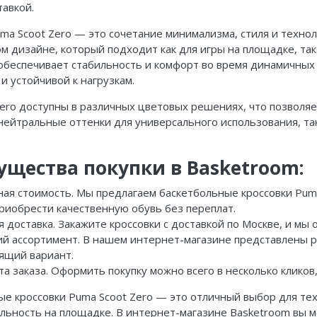
тавкой.
ma Scoot Zero — это сочетание минимализма, стиля и техно
ом дизайне, который подходит как для игры на площадке, та
обеспечивает стабильность и комфорт во время динамичных
и устойчивой к нагрузкам.
Zero доступны в различных цветовых решениях, что позволя
нейтральные оттенки для универсального использования, та
щества покупки в Basketroom:
ная стоимость. Мы предлагаем баскетбольные кроссовки Pum
приобрести качественную обувь без переплат.
 доставка. Закажите кроссовки с доставкой по Москве, и мы
й ассортимент. В нашем интернет-магазине представлены р
ящий вариант.
а заказа. Оформить покупку можно всего в несколько клико
е кроссовки Puma Scoot Zero — это отличный выбор для тех
ьность на площадке. В интернет-магазине Basketroom вы мо