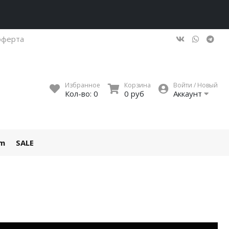
оферта
Избранное
Корзина
Войти / Новый
Кол-во:
0
0 руб
Аккаунт
um
SALE