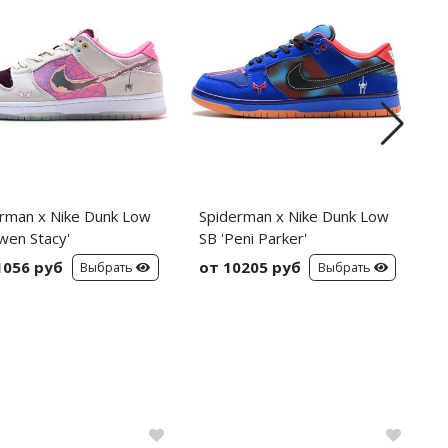
rman x Nike Dunk Low
Spiderman x Nike Dunk Low
C
wen Stacy'
SB 'Peni Parker'
C
S
1056 руб
от 10205 руб
о
Выбрать
Выбрать