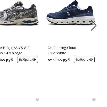
e Fleg x ASICS Gel
On Running Cloud
N
o 14 'Chicago'
'Blue/White'
'
865 руб
от 9865 руб
о
Выбрать
Выбрать