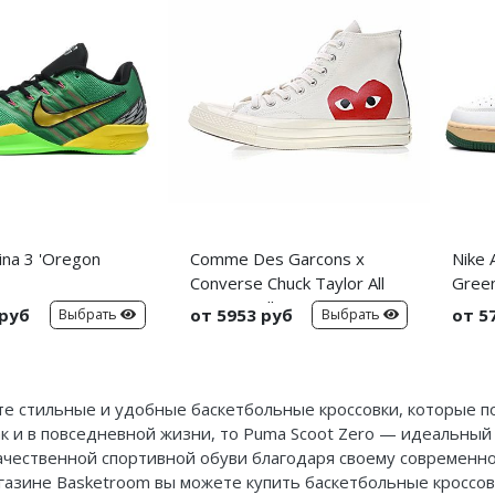
ina 3 'Oregon
Comme Des Garcons x
Nike 
Converse Chuck Taylor All
Green
Star Hi 'Milk'
 руб
от 5953 руб
от 5
Выбрать
Выбрать
е стильные и удобные баскетбольные кроссовки, которые по
к и в повседневной жизни, то Puma Scoot Zero — идеальный
ачественной спортивной обуви благодаря своему современно
азине Basketroom вы можете купить баскетбольные кроссовк