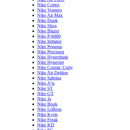
Nike Cortez
Nike Vomero
Nike Air Max
Nike Dunk
Nike Shox
Nike Blazer
Nike P-6000
Nike Initiator
Nike Pegasus
Nike Precision
Nike Hyperdunk
Nike Hyperset
Nike Cosmic Unity
Nike Air Deldon
Nike Sabrina
Nike A’ja
Nike ST
Nike GT
Nike Ja
Nike Book
Nike LeBron
Nike Kyrie
Nike Freak
Nike KD