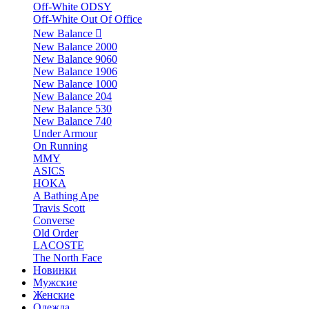
Off-White ODSY
Off-White Out Of Office
New Balance
New Balance 2000
New Balance 9060
New Balance 1906
New Balance 1000
New Balance 204
New Balance 530
New Balance 740
Under Armour
On Running
MMY
ASICS
HOKA
A Bathing Ape
Travis Scott
Converse
Old Order
LACOSTE
The North Face
Новинки
Мужские
Женские
Одежда