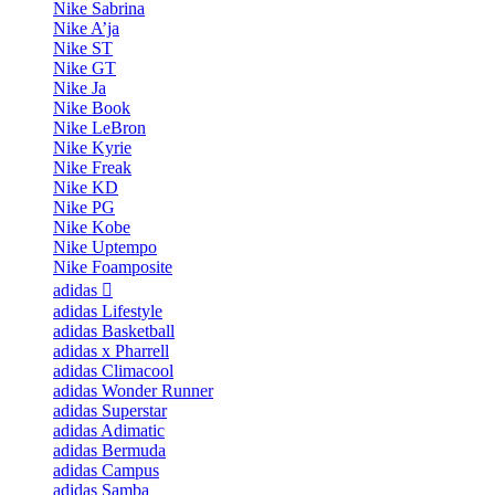
Nike Sabrina
Nike A’ja
Nike ST
Nike GT
Nike Ja
Nike Book
Nike LeBron
Nike Kyrie
Nike Freak
Nike KD
Nike PG
Nike Kobe
Nike Uptempo
Nike Foamposite
adidas
adidas Lifestyle
adidas Basketball
adidas x Pharrell
adidas Climacool
adidas Wonder Runner
adidas Superstar
adidas Adimatic
adidas Bermuda
adidas Campus
adidas Samba