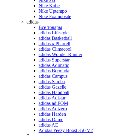
Nike PG
Nike Kobe
Nike Uptempo
Nike Foamposite
adidas
Все товары
adidas Lifestyle
adidas Basketball
adidas x Pharrell
adidas Climacool
adidas Wonder Runner
adidas Superstar
adidas Adimatic
adidas Bermuda
adidas Campus
adidas Samba
adidas Gazelle
adidas Handball
adidas Adistar
adidas adiFOM
adidas Adizero
adidas Harden
adidas Dame
adidas AE
Adidas Yeezy Boost 350 V2