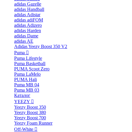
adidas Gazelle
adidas Handball
adidas Adistar
adidas adiFOM
adidas Adizero
adidas Harden
adidas Dame
adidas AE
Adidas Yeezy Boost 350 V2
Puma
Puma Lifestyle
Puma Basketball
PUMA Scoot Zero
Puma LaMelo
PUMA Hali
Puma MB 04
Puma MB 03
Каталог
YEEZY
Yeezy Boost 350
Yeezy Boost 380
Yeezy Boost 700
Yeezy Foam Runner
Off-White