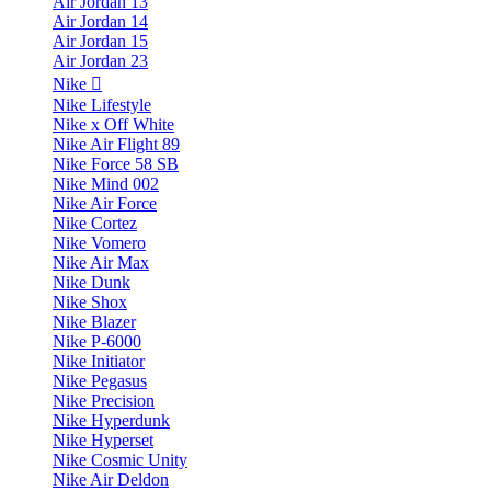
Air Jordan 13
Air Jordan 14
Air Jordan 15
Air Jordan 23
Nike
Nike Lifestyle
Nike x Off White
Nike Air Flight 89
Nike Force 58 SB
Nike Mind 002
Nike Air Force
Nike Cortez
Nike Vomero
Nike Air Max
Nike Dunk
Nike Shox
Nike Blazer
Nike P-6000
Nike Initiator
Nike Pegasus
Nike Precision
Nike Hyperdunk
Nike Hyperset
Nike Cosmic Unity
Nike Air Deldon