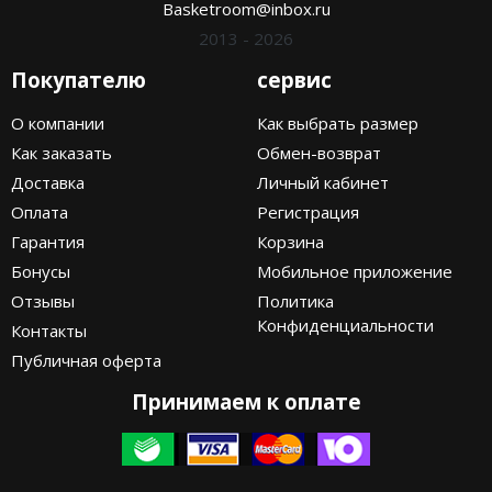
Basketroom@inbox.ru
2013 - 2026
Nike PG
Покупателю
сервис
Nike Kobe
О компании
Как выбрать размер
Nike Uptempo
Как заказать
Обмен-возврат
Nike Foamposite
Доставка
Личный кабинет
Оплата
Регистрация
Гарантия
Корзина
Бонусы
Мобильное приложение
Отзывы
Политика
Конфиденциальности
Контакты
Публичная оферта
Принимаем к оплате