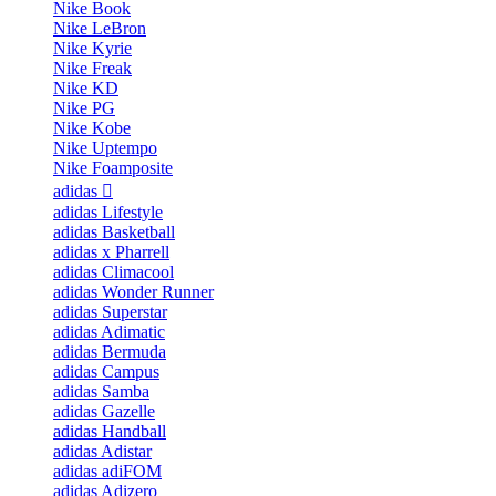
Nike Book
Nike LeBron
Nike Kyrie
Nike Freak
Nike KD
Nike PG
Nike Kobe
Nike Uptempo
Nike Foamposite
adidas
adidas Lifestyle
adidas Basketball
adidas x Pharrell
adidas Climacool
adidas Wonder Runner
adidas Superstar
adidas Adimatic
adidas Bermuda
adidas Campus
adidas Samba
adidas Gazelle
adidas Handball
adidas Adistar
adidas adiFOM
adidas Adizero