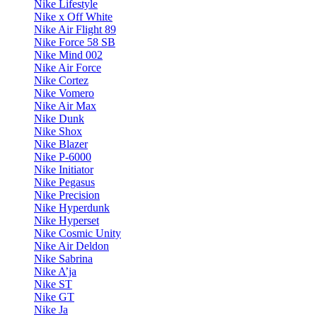
Nike Lifestyle
Nike x Off White
Nike Air Flight 89
Nike Force 58 SB
Nike Mind 002
Nike Air Force
Nike Cortez
Nike Vomero
Nike Air Max
Nike Dunk
Nike Shox
Nike Blazer
Nike P-6000
Nike Initiator
Nike Pegasus
Nike Precision
Nike Hyperdunk
Nike Hyperset
Nike Cosmic Unity
Nike Air Deldon
Nike Sabrina
Nike A’ja
Nike ST
Nike GT
Nike Ja