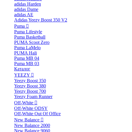
adidas Harden
adidas Dame
adidas AE
Adidas Yeezy Boost 350 V2
Puma
Puma Lifestyle
Puma Basketball
PUMA Scoot Zero
Puma LaMelo
PUMA Hali
Puma MB 04
Puma MB 03
Каталог
YEEZY
Yeezy Boost 350
Yeezy Boost 380
Yeezy Boost 700
Yeezy Foam Runner
Off-White
Off-White ODSY
Off-White Out Of Office
New Balance
New Balance 2000
New Balance 9060