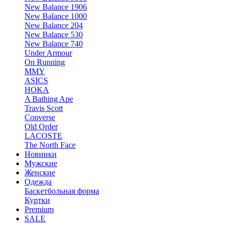
New Balance 1906
New Balance 1000
New Balance 204
New Balance 530
New Balance 740
Under Armour
On Running
MMY
ASICS
HOKA
A Bathing Ape
Travis Scott
Converse
Old Order
LACOSTE
The North Face
Новинки
Мужские
Женские
Одежда
Баскетбольная форма
Куртки
Premium
SALE