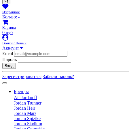
Избранное
Кол-во:
-
Корзина
0 руб
Войти / Новый
Аккаунт
Email
Пароль
Вход
Зарегистрироваться
Забыли пароль?
Бренды
Air Jordan
Jordan Trunner
Jordan Heir
Jordan Mars
Jordan Spizike
Jordan Stadium
Jordan Courtside