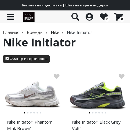
Бесплатная доставка | Шестая пара в подарок
0
0
Все товары
Все товары
Все товары
Все товары
Все товары
Все товары
Все товары
Главная
Бренды
Nike
Nike Initiator
Jordan Trunner
adidas Lifestyle
Puma Lifestyle
Yeezy Boost 350
Off-White ODSY
New Balance 2000
Баскетбольная форма
Nike Initiator
Jordan Heir
adidas Basketball
Puma Basketball
Yeezy Boost 380
Off-White Out Of Office
New Balance 9060
Куртки
Jordan Mars
adidas x Pharrell
PUMA Scoot Zero
Yeezy Boost 700
New Balance 1906
Фильтр и сортировка
Jordan Spizike
adidas Climacool
Puma LaMelo
Yeezy Foam Runner
New Balance 1000
Jordan Stadium
adidas Wonder Runner
PUMA Hali
New Balance 204
Jordan Courtside
adidas Superstar
Puma MB 04
New Balance 530
Jordan Westbrook
adidas Adimatic
Puma MB 03
New Balance 740
Jordan Luka
adidas Bermuda
Каталог
Nike Initiator 'Phantom
Nike Initiator 'Black Grey
Mink Brown'
Volt'