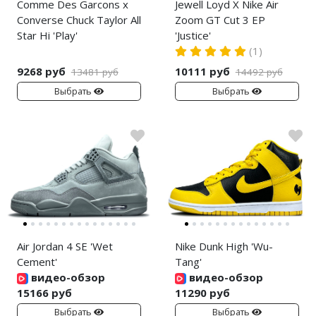
Comme Des Garcons x
Jewell Loyd X Nike Air
Converse Chuck Taylor All
Zoom GT Cut 3 EP
Star Hi 'Play'
'Justice'
(1)
9268 руб
10111 руб
13481 руб
14492 руб
Выбрать
Выбрать
Air Jordan 4 SE 'Wet
Nike Dunk High 'Wu-
Cement'
Tang'
видео-обзор
видео-обзор
15166 руб
11290 руб
Выбрать
Выбрать