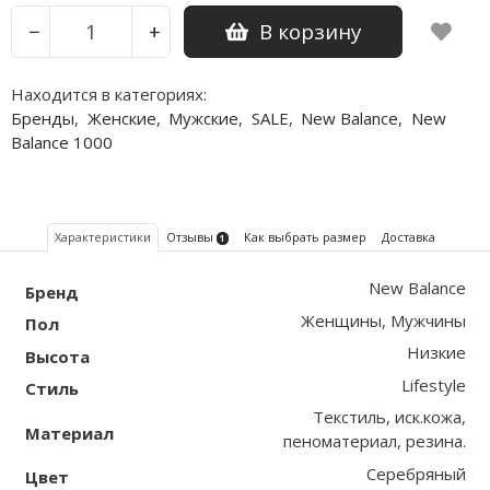
В корзину
−
+
Nike PG
Nike Kobe
Находится в категориях:
Бренды
,
Женские
,
Мужские
,
SALE
,
New Balance
,
New
Nike Uptempo
Balance 1000
Nike Foamposite
Характеристики
Отзывы
Как выбрать размер
Доставка
1
New Balance
Бренд
Женщины, Мужчины
Пол
Низкие
Высота
Lifestyle
Стиль
Текстиль, иск.кожа,
Материал
пеноматериал, резина.
Серебряный
Цвет