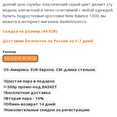
долгий срок службы. Классический серый цвет делает эту
Air Jordan 5
Nike Air Deldon
модель элегантной и легко сочетаемой с любой одеждой.
Купить подростковые кроссовки New Balance 1000, вы
Air Jordan 6
Nike Sabrina
можете в интернет-магазине Basketroom.ru
Air Jordan 7
Nike A’ja
Скидка на размер (44 EUR)
Air Jordan 10
Nike ST
Доставим бесплатно по России за 5-7 дней.
Air Jordan 11
Nike GT
Размер
US 10 EUR 44 CM 28
Air Jordan 12
Nike Ja
US-Америка. EUR-Европа. CM-длина стельки.
Air Jordan 13
Nike Book
◽️Шестая пара в подарок
Air Jordan 14
Nike LeBron
◽️-500р промо-код BASKET
◽️Бесплатная доставка
Air Jordan 15
Nike Kyrie
◽️Вторая пара - 10%
◽️Обмен-возврат 14 дней
Air Jordan 23
Nike Freak
◽️Накопительные скидки за регистрацию
Nike KD