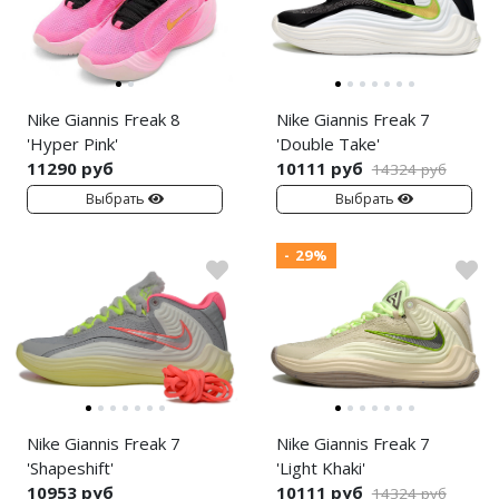
Air Jordan 5
Air Jordan 6
Air Jordan 7
Nike Giannis Freak 8
Nike Giannis Freak 7
'Hyper Pink'
'Double Take'
Air Jordan 10
11290 руб
10111 руб
14324 руб
Выбрать
Выбрать
Air Jordan 11
- 29%
Air Jordan 12
Air Jordan 13
Air Jordan 14
Air Jordan 15
Nike Giannis Freak 7
Nike Giannis Freak 7
Air Jordan 23
'Shapeshift'
'Light Khaki'
10953 руб
10111 руб
14324 руб