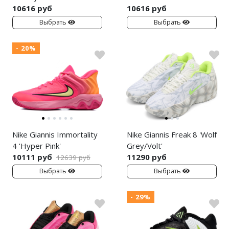
Jordan Zion
adidas Campus
10616 руб
10616 руб
Выбрать
Выбрать
Jordan Tatum
adidas Samba
Air Jordan 312
adidas Gazelle
- 20%
Air Jordan 40
adidas Handball
Air Jordan 39
adidas Adistar
Air Jordan 38
adidas adiFOM
Air Jordan 37
adidas Adizero
Nike Giannis Immortality
Nike Giannis Freak 8 'Wolf
4 'Hyper Pink'
Grey/Volt'
Air Jordan 36
adidas Harden
10111 руб
11290 руб
12639 руб
Выбрать
Выбрать
Air Jordan 1
adidas Dame
Air Jordan 3
adidas AE
- 29%
Air Jordan 4
Adidas Yeezy Boost 350 V2