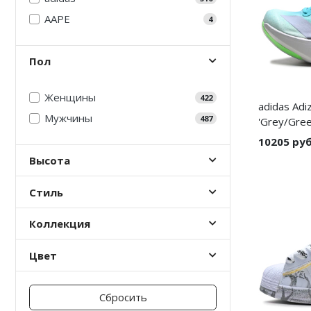
AAPE
4
Nike PG
Nike Kobe
Пол
Nike Uptempo
Женщины
422
adidas Adi
Nike Foamposite
Мужчины
487
'Grey/Gree
10205 ру
Высота
Стиль
Коллекция
Цвет
Сбросить