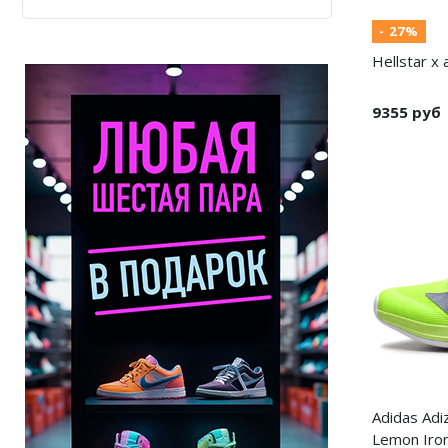
- 27%
Hellstar x 
9355 руб
Adidas Adi
Lemon Iron 