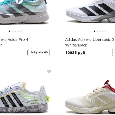
zero Adios Pro 4
Adidas Adizero Ubersonic 5
n'
'White/Black'
б
10035 руб
Выбрать