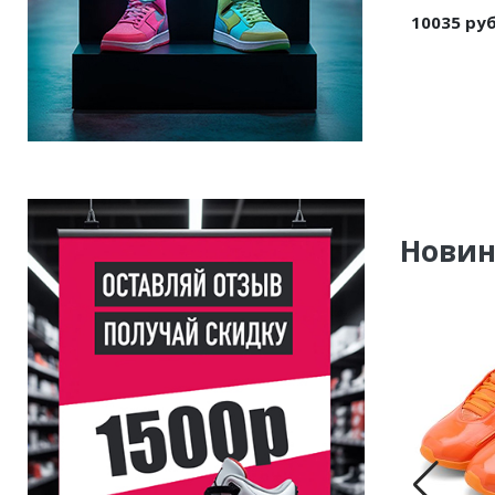
10035 ру
Нови