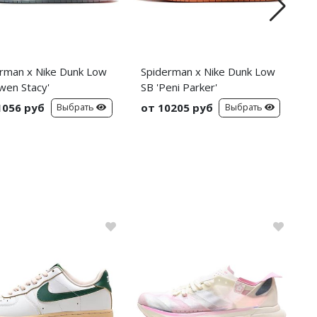
rman x Nike Dunk Low
Spiderman x Nike Dunk Low
C
wen Stacy'
SB 'Peni Parker'
C
S
1056 руб
от 10205 руб
о
Выбрать
Выбрать