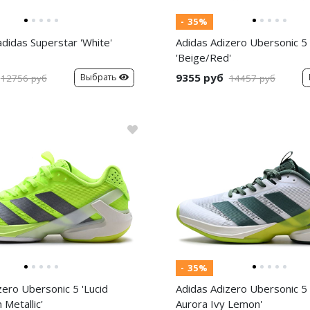
- 35%
adidas Superstar 'White'
Adidas Adizero Ubersonic 5
'Beige/Red'
9355 руб
Выбрать
12756 руб
14457 руб
- 35%
zero Ubersonic 5 'Lucid
Adidas Adizero Ubersonic 5 
Metallic'
Aurora Ivy Lemon'