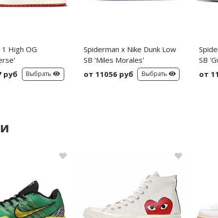
n 1 High OG
Spiderman x Nike Dunk Low
Spide
erse'
SB 'Miles Morales'
SB 'G
7 руб
от 11056 руб
от 1
Выбрать
Выбрать
ки