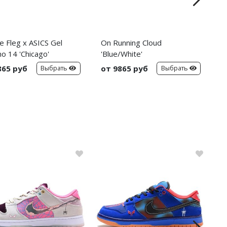
e Fleg x ASICS Gel
On Running Cloud
N
o 14 'Chicago'
'Blue/White'
'
865 руб
от 9865 руб
о
Выбрать
Выбрать