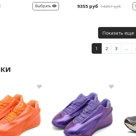
б
9355 руб
Выбрать
14457 руб
Показать еще
1
2
3
…
нки