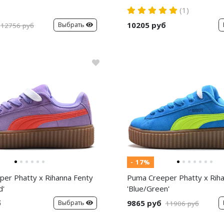
(1)
10205 руб
Выбрать
12756 руб
- 17%
er Phatty x Rihanna Fenty
Puma Creeper Phatty x Rih
d'
'Blue/Green'
б
9865 руб
Выбрать
11906 руб