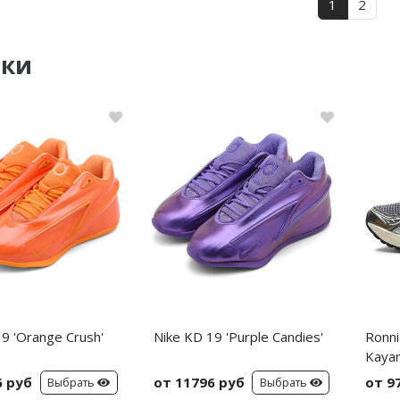
1
2
нки
9 'Orange Crush'
Nike KD 19 'Purple Candies'
Ronni
Kayan
6 руб
от 11796 руб
от 9
Выбрать
Выбрать