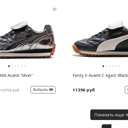
A Avanti 'Silver'
Fenty X Avanti C Aged 'Black
11396 руб
Выбрать
12756 руб
Показать еще 4