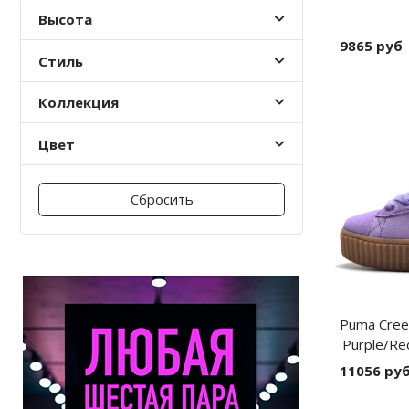
Высота
Nike PG
9865 руб
Стиль
Nike Kobe
Коллекция
Nike Uptempo
Цвет
Nike Foamposite
Сбросить
Puma Creep
'Purple/Re
11056 ру