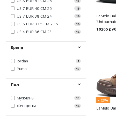
US 8 EUR 41 CM 26
13
Air Jordan 5
Nike Air Deldon
US 7 EUR 40 CM 25
16
LaMelo Bal
US 7 EUR 38 CM 24
Air Jordan 6
Nike Sabrina
16
'Untouchab
US 5 EUR 37.5 CM 23.5
16
Air Jordan 7
Nike A’ja
10205 ру
US 4 EUR 36 CM 23
16
Air Jordan 10
Nike ST
Бренд
Air Jordan 11
Nike GT
Air Jordan 12
Nike Ja
Jordan
1
Puma
15
Air Jordan 13
Nike Book
Air Jordan 14
Nike LeBron
Пол
Air Jordan 15
Nike Kyrie
Мужчины
13
- 23%
Air Jordan 23
Nike Freak
Женщины
16
LaMelo Bal
Nike KD