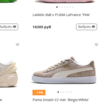
LaMelo Ball x PUMA LaFrance 'Pink'
10205 руб
Выбрать
Выбрать
- 19%
ce
Puma Smash V2 Vulc 'Beige/White'