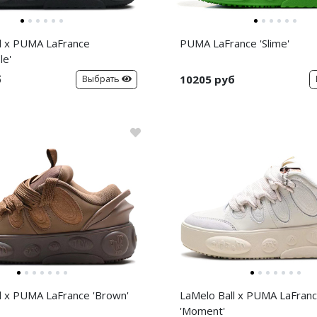
l x PUMA LaFrance
PUMA LaFrance 'Slime'
le'
б
10205 руб
Выбрать
l x PUMA LaFrance 'Brown'
LaMelo Ball x PUMA LaFran
'Moment'