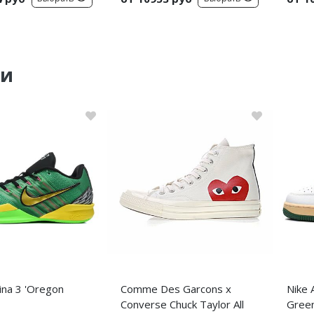
ки
ina 3 'Oregon
Comme Des Garcons x
Nike 
Converse Chuck Taylor All
Green