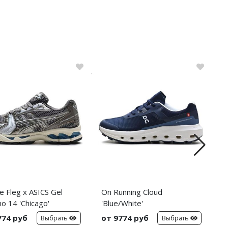
e Fleg x ASICS Gel
On Running Cloud
N
o 14 'Chicago'
'Blue/White'
'
774 руб
от 9774 руб
о
Выбрать
Выбрать