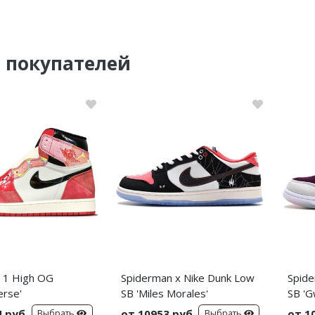
 покупателей
n 1 High OG
Spiderman x Nike Dunk Low
Spide
erse'
SB 'Miles Morales'
SB 'G
4 руб
от 10953 руб
от 1
Выбрать
Выбрать