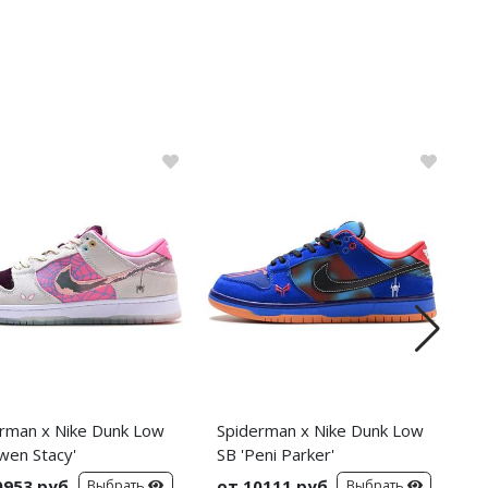
rman x Nike Dunk Low
Spiderman x Nike Dunk Low
C
wen Stacy'
SB 'Peni Parker'
C
S
0953 руб
от 10111 руб
о
Выбрать
Выбрать