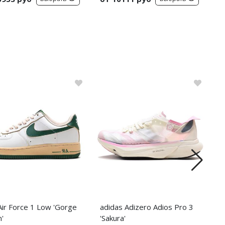
Air Force 1 Low 'Gorge
adidas Adizero Adios Pro 3
N
'
'Sakura'