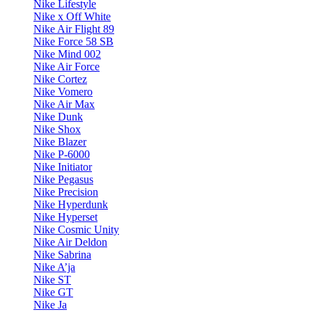
Nike Lifestyle
Nike x Off White
Nike Air Flight 89
Nike Force 58 SB
Nike Mind 002
Nike Air Force
Nike Cortez
Nike Vomero
Nike Air Max
Nike Dunk
Nike Shox
Nike Blazer
Nike P-6000
Nike Initiator
Nike Pegasus
Nike Precision
Nike Hyperdunk
Nike Hyperset
Nike Cosmic Unity
Nike Air Deldon
Nike Sabrina
Nike A’ja
Nike ST
Nike GT
Nike Ja