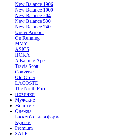
New Balance 1906
New Balance 1000
New Balance 204
New Balance 530
New Balance 740
Under Armour
On Running
MMY
ASICS
HOKA
A Bathing Ape
Travis Scott
Converse
Old Order
LACOSTE
The North Face
Новинки
Мужские
Женские
Одежда
Баскетбольная форма
Куртки
Premium
SALE