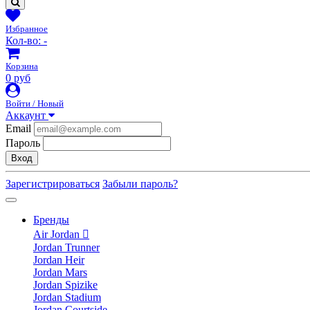
Избранное
Кол-во:
-
Корзина
0 руб
Войти / Новый
Аккаунт
Email
Пароль
Вход
Зарегистрироваться
Забыли пароль?
Бренды
Air Jordan
Jordan Trunner
Jordan Heir
Jordan Mars
Jordan Spizike
Jordan Stadium
Jordan Courtside