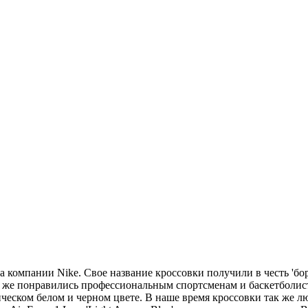
чка компании Nike. Свое название кроссовки получили в честь 'б
у же понравились профессиональным спортсменам и баскетболист
ссическом белом и черном цвете. В наше время кроссовки так же