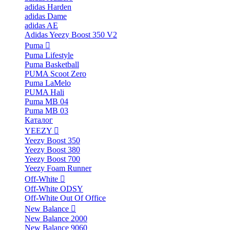
adidas Harden
adidas Dame
adidas AE
Adidas Yeezy Boost 350 V2
Puma
Puma Lifestyle
Puma Basketball
PUMA Scoot Zero
Puma LaMelo
PUMA Hali
Puma MB 04
Puma MB 03
Каталог
YEEZY
Yeezy Boost 350
Yeezy Boost 380
Yeezy Boost 700
Yeezy Foam Runner
Off-White
Off-White ODSY
Off-White Out Of Office
New Balance
New Balance 2000
New Balance 9060