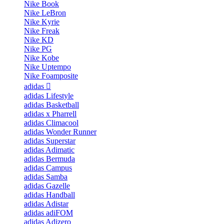
Nike Book
Nike LeBron
Nike Kyrie
Nike Freak
Nike KD
Nike PG
Nike Kobe
Nike Uptempo
Nike Foamposite
adidas
adidas Lifestyle
adidas Basketball
adidas x Pharrell
adidas Climacool
adidas Wonder Runner
adidas Superstar
adidas Adimatic
adidas Bermuda
adidas Campus
adidas Samba
adidas Gazelle
adidas Handball
adidas Adistar
adidas adiFOM
adidas Adizero