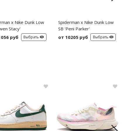
rman x Nike Dunk Low
Spiderman x Nike Dunk Low
C
wen Stacy'
SB 'Peni Parker'
C
S
1056 руб
от 10205 руб
о
Выбрать
Выбрать