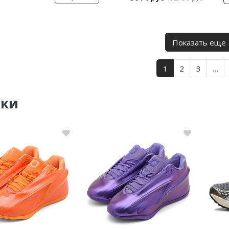
Показать еще
1
2
3
…
нки