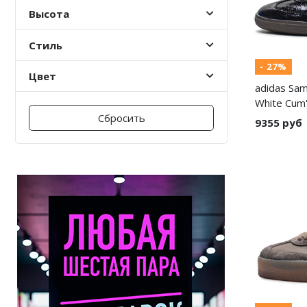
Высота
Nike PG
Стиль
Nike Kobe
- 27%
Цвет
Nike Uptempo
adidas Sam
White Cum
Nike Foamposite
Сбросить
9355 руб