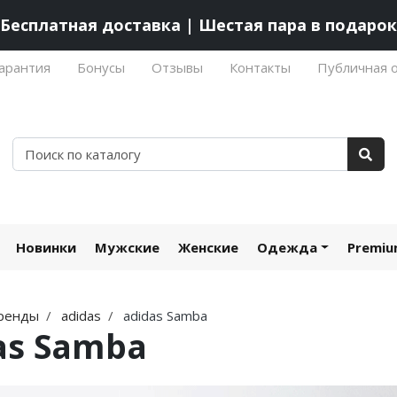
Бесплатная доставка | Шестая пара в подарок
арантия
Бонусы
Отзывы
Контакты
Публичная 
Новинки
Мужские
Женские
Одежда
Premi
ренды
adidas
adidas Samba
as Samba