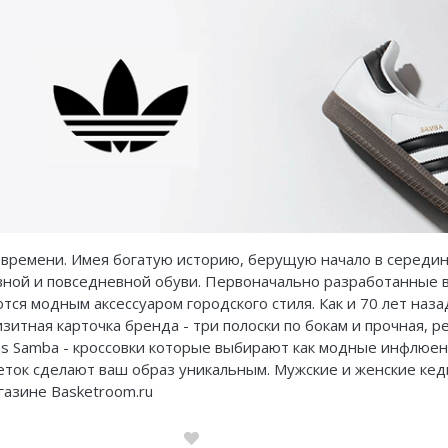
 времени. Имея богатую историю, берущую начало в середине
ной и повседневной обуви. Первоначально разработанные в 
тся модным аксессуаром городского стиля. Как и 70 лет наз
изитная карточка бренда - три полоски по бокам и прочная
as Samba - кроссовки которые выбирают как модные инфлюен
ток сделают ваш образ уникальным. Мужские и женские кеды
газине Basketroom.ru