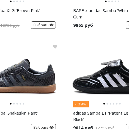
ba XLG 'Brown Pink'
BAPE x adidas Samba 'White
Gum'
9865 руб
Выбрать
12756 руб
- 29%
ba 'Snakeskin Pant'
adidas Samba LT 'Patent Le
Black'
9014 руб
Выбрать
12756 руб