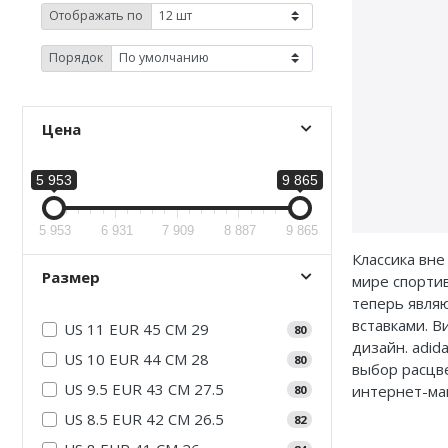
Jordan Zion
Nike Air Max
Отображать по
Jordan Tatum
Nike Dunk
Порядок
Air Jordan 312
Nike Shox
Цена
Air Jordan 40
Nike Blazer
Air Jordan 39
Nike P-6000
5 953
9 865
Air Jordan 38
Nike Initiator
5 953
6 931
7 909
8 887
9 865
Air Jordan 37
Nike Pegasus
Классика вне
Размер
мире спортив
Air Jordan 36
Nike Precision
теперь являю
вставками. В
US 11 EUR 45 CM 29
80
Air Jordan 1
Nike Hyperdunk
дизайн. adid
US 10 EUR 44 CM 28
80
выбор расцве
Air Jordan 3
Nike Hyperset
US 9.5 EUR 43 CM 27.5
интернет-ма
80
US 8.5 EUR 42 CM 26.5
82
Air Jordan 4
Nike Cosmic Unity