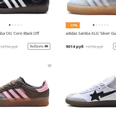
- 29%
ba OG 'Core Black Off
adidas Samba XLG 'Silver G
'
9014 руб
Выбрать
12756 руб
12756 руб