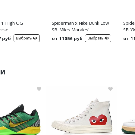
n 1 High OG
Spiderman x Nike Dunk Low
Spide
erse'
SB 'Miles Morales'
SB 'G
7 руб
от 11056 руб
от 1
Выбрать
Выбрать
ки