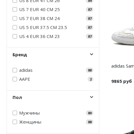
US 8 EUR 41 CM 26
84
Air Jordan 5
Nike Air Deldon
US 7 EUR 40 CM 25
87
US 7 EUR 38 CM 24
Air Jordan 6
Nike Sabrina
87
US 5 EUR 37.5 CM 23.5
87
Air Jordan 7
Nike A’ja
US 4 EUR 36 CM 23
87
Air Jordan 10
Nike ST
Бренд
Air Jordan 11
Nike GT
adidas Sam
Air Jordan 12
Nike Ja
adidas
88
AAPE
2
9865 руб
Air Jordan 13
Nike Book
Air Jordan 14
Nike LeBron
Пол
Air Jordan 15
Nike Kyrie
Мужчины
80
Air Jordan 23
Nike Freak
Женщины
88
Nike KD