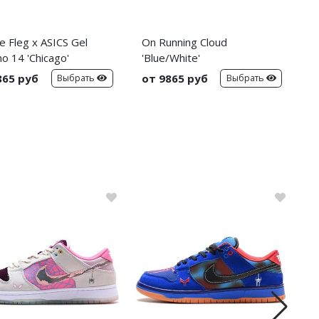
e Fleg x ASICS Gel
On Running Cloud
N
o 14 'Chicago'
'Blue/White'
'
865 руб
от 9865 руб
о
Выбрать
Выбрать