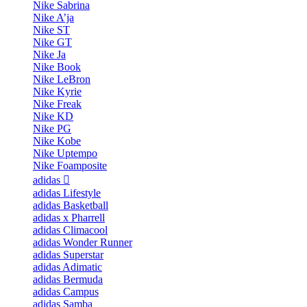
Nike Sabrina
Nike A’ja
Nike ST
Nike GT
Nike Ja
Nike Book
Nike LeBron
Nike Kyrie
Nike Freak
Nike KD
Nike PG
Nike Kobe
Nike Uptempo
Nike Foamposite
adidas
adidas Lifestyle
adidas Basketball
adidas x Pharrell
adidas Climacool
adidas Wonder Runner
adidas Superstar
adidas Adimatic
adidas Bermuda
adidas Campus
adidas Samba