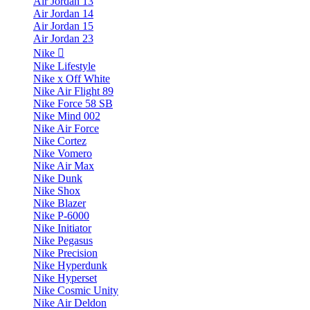
Air Jordan 13
Air Jordan 14
Air Jordan 15
Air Jordan 23
Nike
Nike Lifestyle
Nike x Off White
Nike Air Flight 89
Nike Force 58 SB
Nike Mind 002
Nike Air Force
Nike Cortez
Nike Vomero
Nike Air Max
Nike Dunk
Nike Shox
Nike Blazer
Nike P-6000
Nike Initiator
Nike Pegasus
Nike Precision
Nike Hyperdunk
Nike Hyperset
Nike Cosmic Unity
Nike Air Deldon