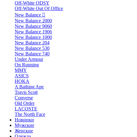
Off-White ODSY
Off-White Out Of Office
New Balance
New Balance 2000
New Balance 9060
New Balance 1906
New Balance 1000
New Balance 204
New Balance 530
New Balance 740
Under Armour
On Running
MMY
ASICS
HOKA
A Bathing Ape
Travis Scott
Converse
Old Order
LACOSTE
The North Face
Новинки
Мужские
Женские
Одежда