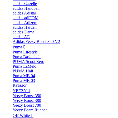
adidas Gazelle
adidas Handball
adidas Adistar
adidas adiFOM
adidas Adizero
adidas Harden
adidas Dame
adidas AE
Adidas Yeezy Boost 350 V2
Puma
Puma Lifestyle
Puma Basketball
PUMA Scoot Zero
Puma LaMelo
PUMA Hali
Puma MB 04
Puma MB 03
Каталог
YEEZY
Yeezy Boost 350
Yeezy Boost 380
Yeezy Boost 700
Yeezy Foam Runner
Off-White