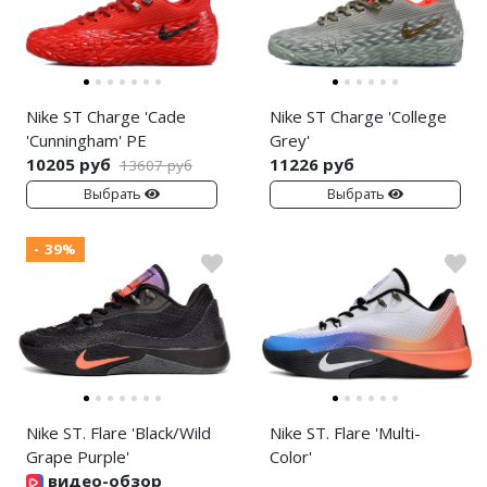
Air Jordan 5
Air Jordan 6
Air Jordan 7
Nike ST Charge 'Cade
Nike ST Charge 'College
'Cunningham' PE
Grey'
Air Jordan 10
10205 руб
11226 руб
13607 руб
Выбрать
Выбрать
Air Jordan 11
- 39%
Air Jordan 12
Air Jordan 13
Air Jordan 14
Air Jordan 15
Nike ST. Flare 'Black/Wild
Nike ST. Flare 'Multi-
Air Jordan 23
Grape Purple'
Color'
видео-обзор