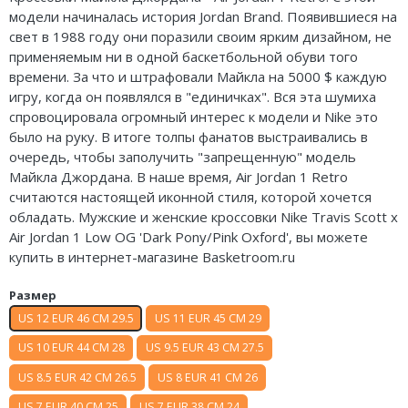
модели начиналась история Jordan Brand. Появившиеся на
Air Jordan 5
Nike Air Deldon
свет в 1988 году они поразили своим ярким дизайном, не
применяемым ни в одной баскетбольной обуви того
Air Jordan 6
Nike Sabrina
времени. За что и штрафовали Майкла на 5000 $ каждую
Air Jordan 7
Nike A’ja
игру, когда он появлялся в "единичках". Вся эта шумиха
спровоцировала огромный интерес к модели и Nike это
Air Jordan 10
Nike ST
было на руку. В итоге толпы фанатов выстраивались в
очередь, чтобы заполучить "запрещенную" модель
Air Jordan 11
Nike GT
Майкла Джордана. В наше время, Air Jordan 1 Retro
считаются настоящей иконной стиля, которой хочется
Air Jordan 12
Nike Ja
обладать. Мужские и женские кроссовки Nike Travis Scott x
Air Jordan 1 Low OG 'Dark Pony/Pink Oxford', вы можете
Air Jordan 13
Nike Book
купить в интернет-магазине Basketroom.ru
Air Jordan 14
Nike LeBron
Размер
US 12 EUR 46 CM 29.5
US 11 EUR 45 CM 29
Air Jordan 15
Nike Kyrie
US 10 EUR 44 CM 28
US 9.5 EUR 43 CM 27.5
Air Jordan 23
Nike Freak
US 8.5 EUR 42 CM 26.5
US 8 EUR 41 CM 26
Nike KD
US 7 EUR 40 CM 25
US 7 EUR 38 CM 24