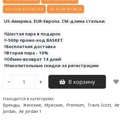
US 5 EUR 37.5 CM 23.5
US 4 EUR 36 CM 23
Nike PG
US-Америка. EUR-Европа. CM-длина стельки.
Nike Kobe
◽️Шестая пара в подарок
Nike Uptempo
◽️-500р промо-код BASKET
◽️Бесплатная доставка
Nike Foamposite
◽️Вторая пара - 10%
◽️Обмен-возврат 14 дней
◽️Накопительные скидки за регистрацию
В корзину
−
+
Находится в категориях:
Бренды
,
Женские
,
Мужские
,
Premium
,
Travis Scott
,
Air
Jordan
,
Air Jordan 1