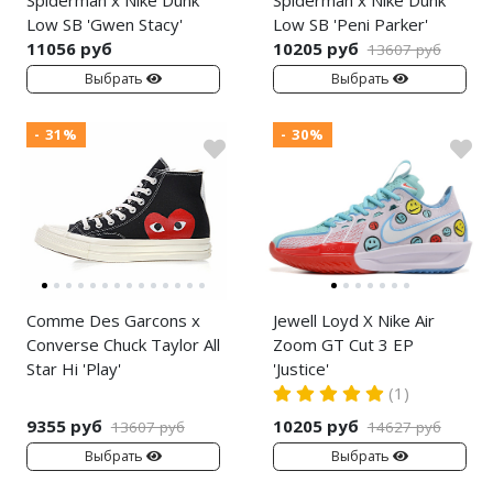
Low SB 'Gwen Stacy'
Low SB 'Peni Parker'
11056 руб
10205 руб
13607 руб
Выбрать
Выбрать
- 31%
- 30%
Comme Des Garcons x
Jewell Loyd X Nike Air
Converse Chuck Taylor All
Zoom GT Cut 3 EP
Star Hi 'Play'
'Justice'
(1)
9355 руб
10205 руб
13607 руб
14627 руб
Выбрать
Выбрать