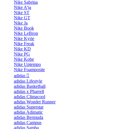
Nike Sabrina
Nike A’ja
Nike ST
Nike GT
Nike Ja
Nike Book
Nike LeBron
Nike Kyrie
Nike Freak
Nike KD
Nike PG
Nike Kobe
Nike Uptempo
Nike Foamposite
adidas
adidas Lifestyle
adidas Basketball
adidas x Pharrell
adidas Climacool
adidas Wonder Runner
adidas Superstar
adidas Adimatic
adidas Bermuda
adidas Campus
adidas Samba