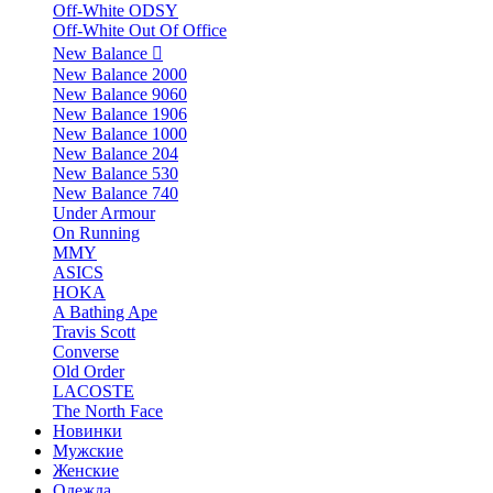
Off-White ODSY
Off-White Out Of Office
New Balance
New Balance 2000
New Balance 9060
New Balance 1906
New Balance 1000
New Balance 204
New Balance 530
New Balance 740
Under Armour
On Running
MMY
ASICS
HOKA
A Bathing Ape
Travis Scott
Converse
Old Order
LACOSTE
The North Face
Новинки
Мужские
Женские
Одежда