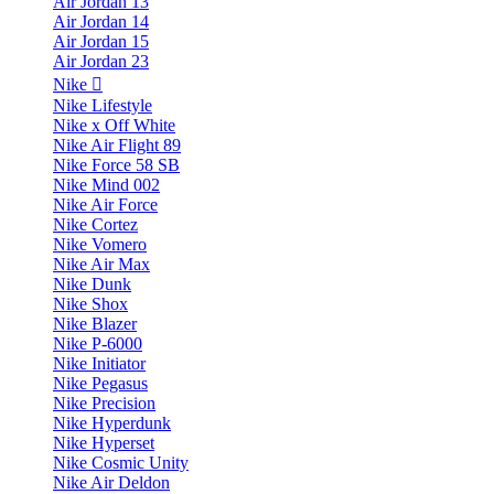
Air Jordan 13
Air Jordan 14
Air Jordan 15
Air Jordan 23
Nike
Nike Lifestyle
Nike x Off White
Nike Air Flight 89
Nike Force 58 SB
Nike Mind 002
Nike Air Force
Nike Cortez
Nike Vomero
Nike Air Max
Nike Dunk
Nike Shox
Nike Blazer
Nike P-6000
Nike Initiator
Nike Pegasus
Nike Precision
Nike Hyperdunk
Nike Hyperset
Nike Cosmic Unity
Nike Air Deldon