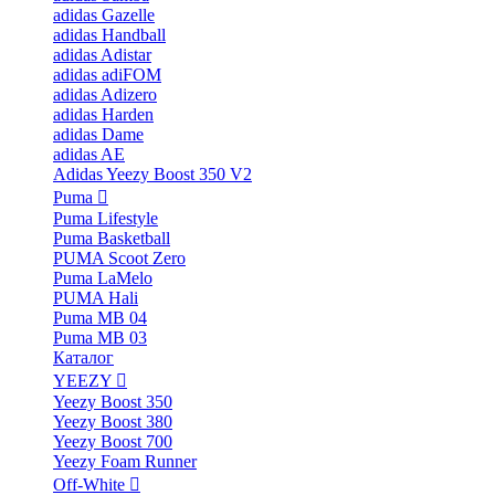
adidas Gazelle
adidas Handball
adidas Adistar
adidas adiFOM
adidas Adizero
adidas Harden
adidas Dame
adidas AE
Adidas Yeezy Boost 350 V2
Puma
Puma Lifestyle
Puma Basketball
PUMA Scoot Zero
Puma LaMelo
PUMA Hali
Puma MB 04
Puma MB 03
Каталог
YEEZY
Yeezy Boost 350
Yeezy Boost 380
Yeezy Boost 700
Yeezy Foam Runner
Off-White