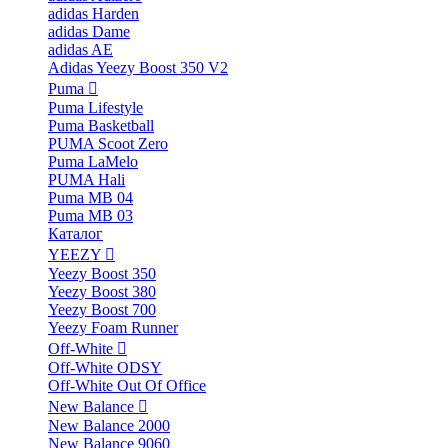
adidas Harden
adidas Dame
adidas AE
Adidas Yeezy Boost 350 V2
Puma
Puma Lifestyle
Puma Basketball
PUMA Scoot Zero
Puma LaMelo
PUMA Hali
Puma MB 04
Puma MB 03
Каталог
YEEZY
Yeezy Boost 350
Yeezy Boost 380
Yeezy Boost 700
Yeezy Foam Runner
Off-White
Off-White ODSY
Off-White Out Of Office
New Balance
New Balance 2000
New Balance 9060