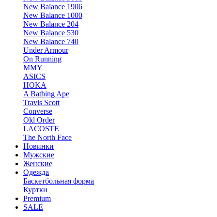
New Balance 1906
New Balance 1000
New Balance 204
New Balance 530
New Balance 740
Under Armour
On Running
MMY
ASICS
HOKA
A Bathing Ape
Travis Scott
Converse
Old Order
LACOSTE
The North Face
Новинки
Мужские
Женские
Одежда
Баскетбольная форма
Куртки
Premium
SALE