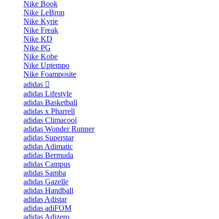
Nike Book
Nike LeBron
Nike Kyrie
Nike Freak
Nike KD
Nike PG
Nike Kobe
Nike Uptempo
Nike Foamposite
adidas
adidas Lifestyle
adidas Basketball
adidas x Pharrell
adidas Climacool
adidas Wonder Runner
adidas Superstar
adidas Adimatic
adidas Bermuda
adidas Campus
adidas Samba
adidas Gazelle
adidas Handball
adidas Adistar
adidas adiFOM
adidas Adizero