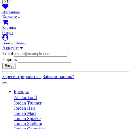
Избранное
Кол-во:
-
Корзина
0 руб
Войти / Новый
Аккаунт
Email
Пароль
Вход
Зарегистрироваться
Забыли пароль?
Бренды
Air Jordan
Jordan Trunner
Jordan Heir
Jordan Mars
Jordan Spizike
Jordan Stadium
Jordan Courtside