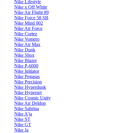
Nike Lifestyle
Nike x Off White
Nike Air Flight 89
Nike Force 58 SB
Nike Mind 002
Nike Air Force
Nike Cortez
Nike Vomero
Nike Air Max
Nike Dunk
Nike Shox
Nike Blazer
Nike P-6000
Nike Initiator
Nike Pegasus
Nike Precision
Nike Hyperdunk
Nike Hyperset
Nike Cosmic Unity
Nike Air Deldon
Nike Sabrina
Nike A’ja
Nike ST
Nike GT
Nike Ja