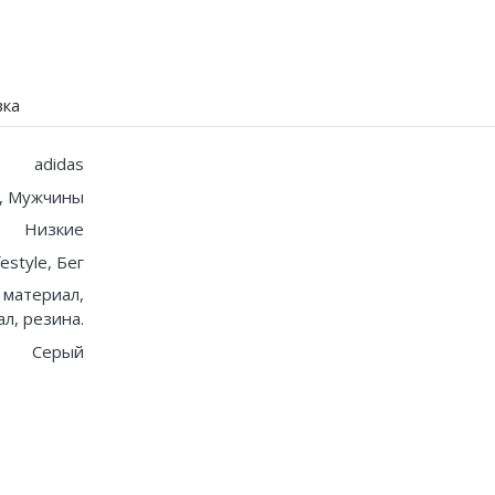
вка
adidas
, Мужчины
Низкие
festyle, Бег
 материал,
л, резина.
Серый