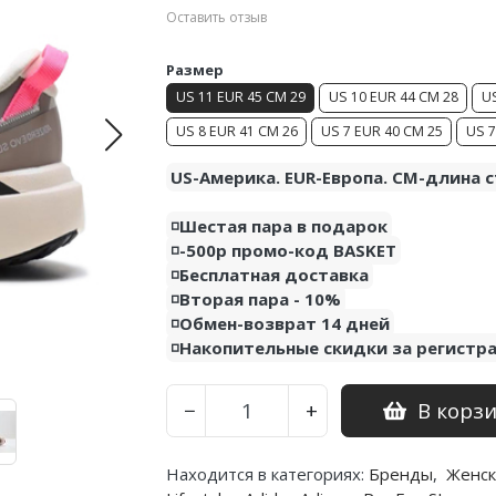
Оставить отзыв
Размер
US 11 EUR 45 CM 29
US 10 EUR 44 CM 28
US
US 8 EUR 41 CM 26
US 7 EUR 40 CM 25
US 7
US-Америка. EUR-Европа. CM-длина с
◽️Шестая пара в подарок
◽️-500р промо-код BASKET
◽️Бесплатная доставка
◽️Вторая пара - 10%
◽️Обмен-возврат 14 дней
◽️Накопительные скидки за регистр
В корз
−
+
Находится в категориях:
Бренды
,
Женск