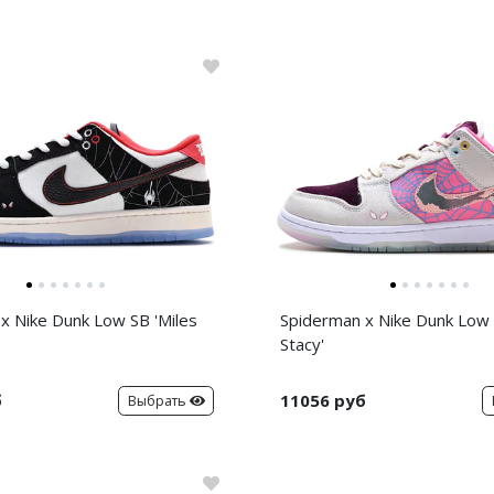
x Nike Dunk Low SB 'Miles
Spiderman x Nike Dunk Low
Stacy'
б
11056 руб
Выбрать