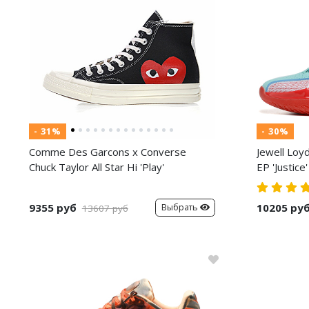
- 31%
- 30%
Comme Des Garcons x Converse
Jewell Loy
Chuck Taylor All Star Hi 'Play'
EP 'Justice'
9355 руб
10205 ру
Выбрать
13607 руб