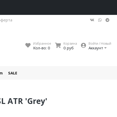
оферта
Избранное
Корзина
Войти / Новый
Кол-во:
0
0 руб
Аккаунт
um
SALE
SL ATR 'Grey'