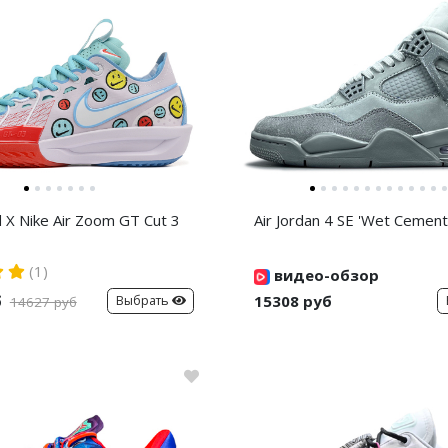
d X Nike Air Zoom GT Cut 3
Air Jordan 4 SE 'Wet Cement
(1)
видео-обзор
б
15308 руб
Выбрать
14627 руб