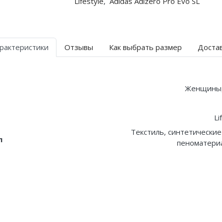
Lifestyle
,
Adidas Adizero Pro Evo SL
рактеристики
Отзывы
Как выбрать размер
Доста
Женщины
Li
Текстиль, синтетические
л
пеноматериа