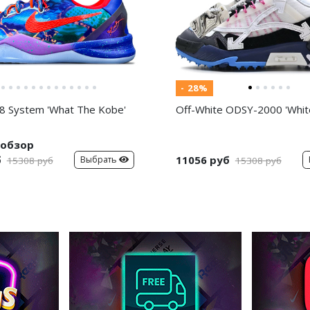
- 28%
8 System 'What The Kobe'
Off-White ODSY-2000 'White
обзор
б
11056 руб
Выбрать
15308 руб
15308 руб