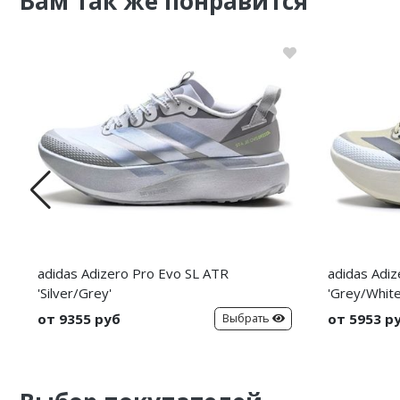
Вам так же понравится
Nike PG
Nike Kobe
Nike Uptempo
Nike Foamposite
adidas Adizero Pro Evo SL ATR
adidas Adi
'Silver/Grey'
'Grey/White
от 9355 руб
от 5953 р
Выбрать