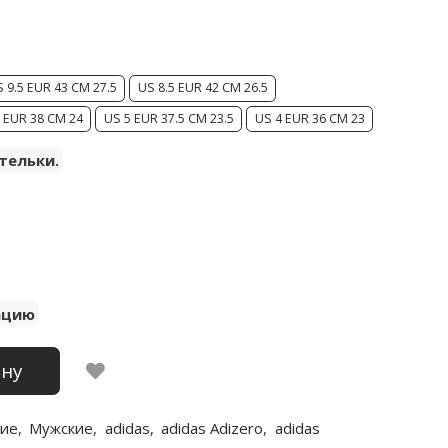
 9.5 EUR 43 CM 27.5
US 8.5 EUR 42 CM 26.5
 EUR 38 CM 24
US 5 EUR 37.5 CM 23.5
US 4 EUR 36 CM 23
тельки.
ацию
ину
ие
,
Мужские
,
adidas
,
adidas Adizero
,
adidas