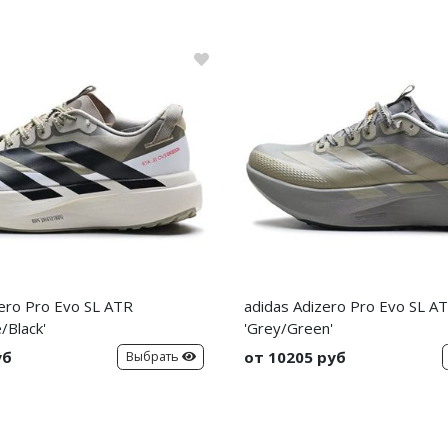
zero Pro Evo SL ATR
adidas Adizero Pro Evo SL A
/Black'
'Grey/Green'
уб
от 10205 руб
Выбрать