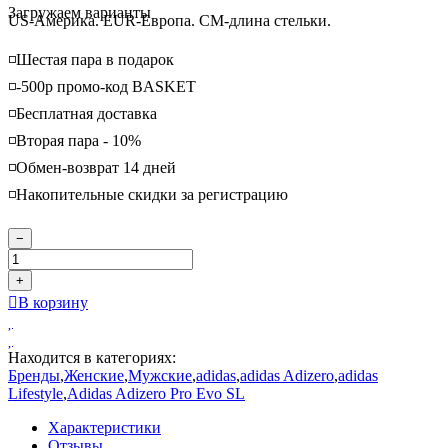
Loading...
Загружаем варианты
US-Америка. EUR-Европа. CM-длина стельки.
◽️Шестая пара в подарок
◽️-500р промо-код BASKET
◽️Бесплатная доставка
◽️Вторая пара - 10%
◽️Обмен-возврат 14 дней
◽️Накопительные скидки за регистрацию
−
+
В корзину
Находится в категориях:
Бренды
,
Женские
,
Мужские
,
adidas
,
adidas Adizero
,
adidas
Lifestyle
,
Adidas Adizero Pro Evo SL
Характеристики
Отзывы