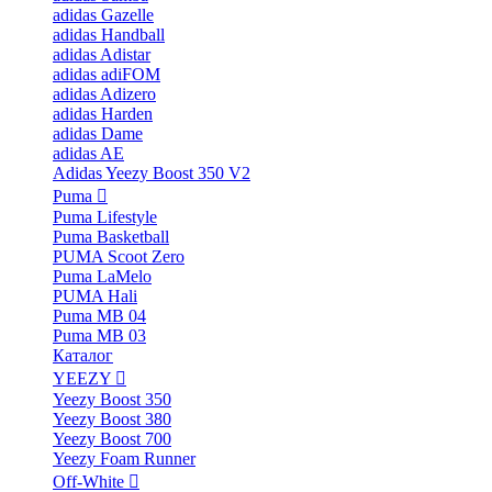
adidas Gazelle
adidas Handball
adidas Adistar
adidas adiFOM
adidas Adizero
adidas Harden
adidas Dame
adidas AE
Adidas Yeezy Boost 350 V2
Puma
Puma Lifestyle
Puma Basketball
PUMA Scoot Zero
Puma LaMelo
PUMA Hali
Puma MB 04
Puma MB 03
Каталог
YEEZY
Yeezy Boost 350
Yeezy Boost 380
Yeezy Boost 700
Yeezy Foam Runner
Off-White