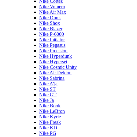
Nike Cortez
Nike Vomero
Nike Air Max
Nike Dunk
Nike Shox
Nike Blazer
Nike P-6000
Nike Initiator
Nike Pegasus
Nike Precision
Nike Hyperdunk
Nike Hyperset
Nike Cosmic Unity
Nike Air Deldon
Nike Sabrina
Nike A’ja
Nike ST
Nike GT
Nike Ja
Nike Book
Nike LeBron
Nike Kyrie
Nike Freak
Nike KD
Nike PG