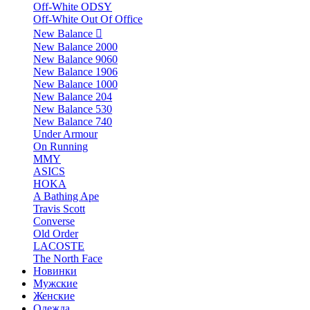
Off-White ODSY
Off-White Out Of Office
New Balance
New Balance 2000
New Balance 9060
New Balance 1906
New Balance 1000
New Balance 204
New Balance 530
New Balance 740
Under Armour
On Running
MMY
ASICS
HOKA
A Bathing Ape
Travis Scott
Converse
Old Order
LACOSTE
The North Face
Новинки
Мужские
Женские
Одежда