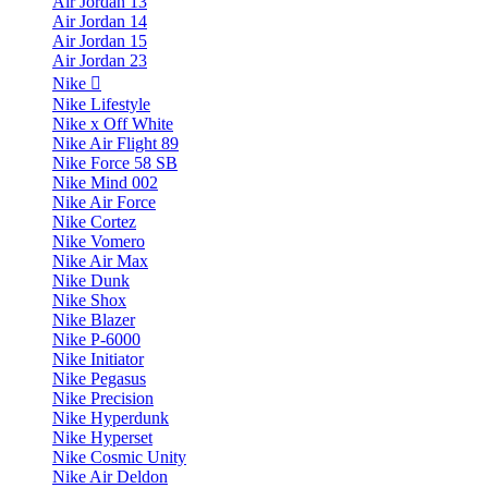
Air Jordan 13
Air Jordan 14
Air Jordan 15
Air Jordan 23
Nike
Nike Lifestyle
Nike x Off White
Nike Air Flight 89
Nike Force 58 SB
Nike Mind 002
Nike Air Force
Nike Cortez
Nike Vomero
Nike Air Max
Nike Dunk
Nike Shox
Nike Blazer
Nike P-6000
Nike Initiator
Nike Pegasus
Nike Precision
Nike Hyperdunk
Nike Hyperset
Nike Cosmic Unity
Nike Air Deldon