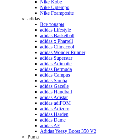
Nike Kobe
Nike Uptempo
Nike Foamposite
adidas
Все товары
adidas Lifestyle
adidas Basketball
adidas x Pharrell
adidas Climacool
adidas Wonder Runner
adidas Superstar
adidas Adimatic
adidas Bermuda
adidas Campus
adidas Samba
adidas Gazelle
adidas Handball
adidas Adistar
adidas adiFOM
adidas Adizero
adidas Harden
adidas Dame
adidas AE
Adidas Yeezy Boost 350 V2
Puma