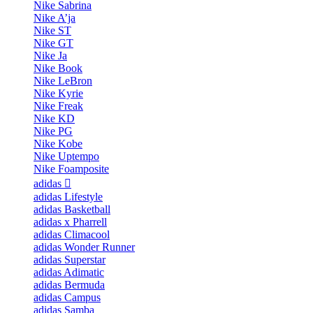
Nike Sabrina
Nike A’ja
Nike ST
Nike GT
Nike Ja
Nike Book
Nike LeBron
Nike Kyrie
Nike Freak
Nike KD
Nike PG
Nike Kobe
Nike Uptempo
Nike Foamposite
adidas
adidas Lifestyle
adidas Basketball
adidas x Pharrell
adidas Climacool
adidas Wonder Runner
adidas Superstar
adidas Adimatic
adidas Bermuda
adidas Campus
adidas Samba