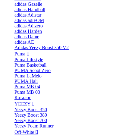
adidas Gazelle
adidas Handball
adidas Adistar
adidas adiFOM
adidas Adizero
adidas Harden
adidas Dame
adidas AE
Adidas Yeezy Boost 350 V2
Puma
Puma Lifestyle
Puma Basketball
PUMA Scoot Zero
Puma LaMelo
PUMA Hali
Puma MB 04
Puma MB 03
Каталог
YEEZY
Yeezy Boost 350
Yeezy Boost 380
Yeezy Boost 700
Yeezy Foam Runner
Off-White