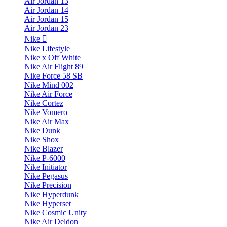
Air Jordan 13
Air Jordan 14
Air Jordan 15
Air Jordan 23
Nike
Nike Lifestyle
Nike x Off White
Nike Air Flight 89
Nike Force 58 SB
Nike Mind 002
Nike Air Force
Nike Cortez
Nike Vomero
Nike Air Max
Nike Dunk
Nike Shox
Nike Blazer
Nike P-6000
Nike Initiator
Nike Pegasus
Nike Precision
Nike Hyperdunk
Nike Hyperset
Nike Cosmic Unity
Nike Air Deldon