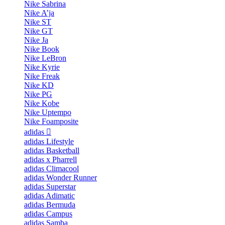
Nike Sabrina
Nike A’ja
Nike ST
Nike GT
Nike Ja
Nike Book
Nike LeBron
Nike Kyrie
Nike Freak
Nike KD
Nike PG
Nike Kobe
Nike Uptempo
Nike Foamposite
adidas
adidas Lifestyle
adidas Basketball
adidas x Pharrell
adidas Climacool
adidas Wonder Runner
adidas Superstar
adidas Adimatic
adidas Bermuda
adidas Campus
adidas Samba