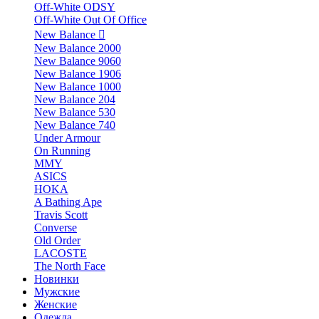
Off-White ODSY
Off-White Out Of Office
New Balance
New Balance 2000
New Balance 9060
New Balance 1906
New Balance 1000
New Balance 204
New Balance 530
New Balance 740
Under Armour
On Running
MMY
ASICS
HOKA
A Bathing Ape
Travis Scott
Converse
Old Order
LACOSTE
The North Face
Новинки
Мужские
Женские
Одежда