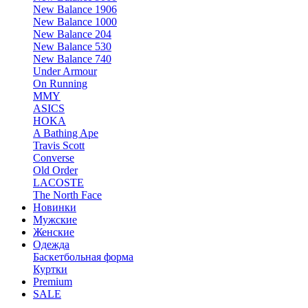
New Balance 1906
New Balance 1000
New Balance 204
New Balance 530
New Balance 740
Under Armour
On Running
MMY
ASICS
HOKA
A Bathing Ape
Travis Scott
Converse
Old Order
LACOSTE
The North Face
Новинки
Мужские
Женские
Одежда
Баскетбольная форма
Куртки
Premium
SALE