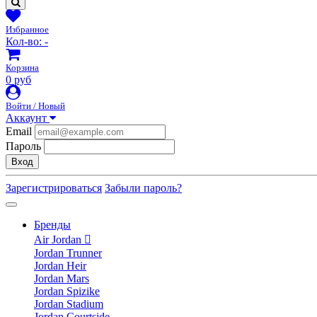
Избранное
Кол-во:
-
Корзина
0 руб
Войти / Новый
Аккаунт
Email
Пароль
Вход
Зарегистрироваться
Забыли пароль?
Бренды
Air Jordan
Jordan Trunner
Jordan Heir
Jordan Mars
Jordan Spizike
Jordan Stadium
Jordan Courtside