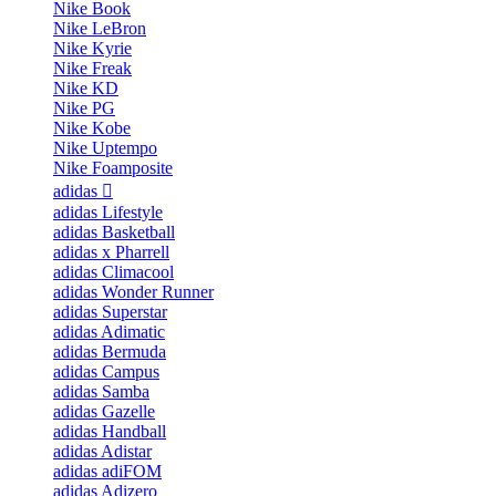
Nike Book
Nike LeBron
Nike Kyrie
Nike Freak
Nike KD
Nike PG
Nike Kobe
Nike Uptempo
Nike Foamposite
adidas
adidas Lifestyle
adidas Basketball
adidas x Pharrell
adidas Climacool
adidas Wonder Runner
adidas Superstar
adidas Adimatic
adidas Bermuda
adidas Campus
adidas Samba
adidas Gazelle
adidas Handball
adidas Adistar
adidas adiFOM
adidas Adizero