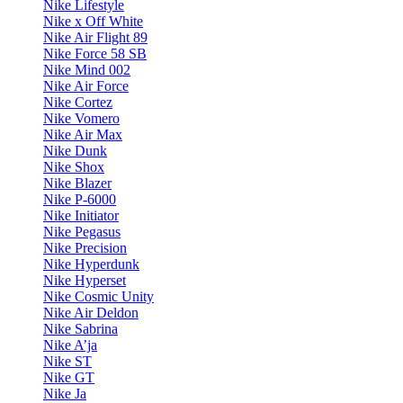
Nike Lifestyle
Nike x Off White
Nike Air Flight 89
Nike Force 58 SB
Nike Mind 002
Nike Air Force
Nike Cortez
Nike Vomero
Nike Air Max
Nike Dunk
Nike Shox
Nike Blazer
Nike P-6000
Nike Initiator
Nike Pegasus
Nike Precision
Nike Hyperdunk
Nike Hyperset
Nike Cosmic Unity
Nike Air Deldon
Nike Sabrina
Nike A’ja
Nike ST
Nike GT
Nike Ja