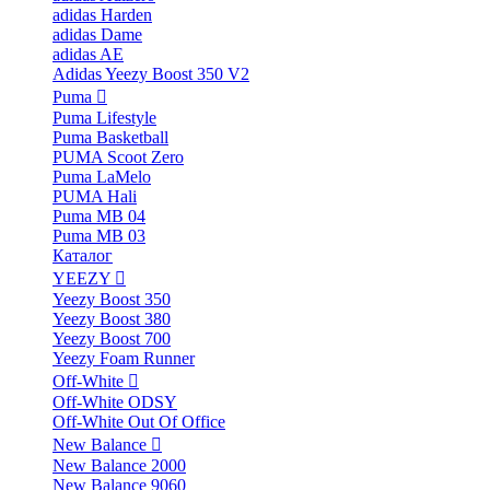
adidas Harden
adidas Dame
adidas AE
Adidas Yeezy Boost 350 V2
Puma
Puma Lifestyle
Puma Basketball
PUMA Scoot Zero
Puma LaMelo
PUMA Hali
Puma MB 04
Puma MB 03
Каталог
YEEZY
Yeezy Boost 350
Yeezy Boost 380
Yeezy Boost 700
Yeezy Foam Runner
Off-White
Off-White ODSY
Off-White Out Of Office
New Balance
New Balance 2000
New Balance 9060