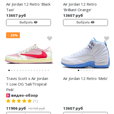
Air Jordan 12 Retro 'Black
Air Jordan 12 Retro
Nike PG
Taxi'
'Brilliant Orange'
13607 руб
13607 руб
Nike Kobe
Выбрать
Выбрать
Nike Uptempo
- 26%
Nike Foamposite
Travis Scott x Air Jordan
Air Jordan 12 Retro 'Melo'
1 Low OG 'Sail/Tropical
Pink'
видео-обзор
(1)
11906 руб
13607 руб
16158 руб