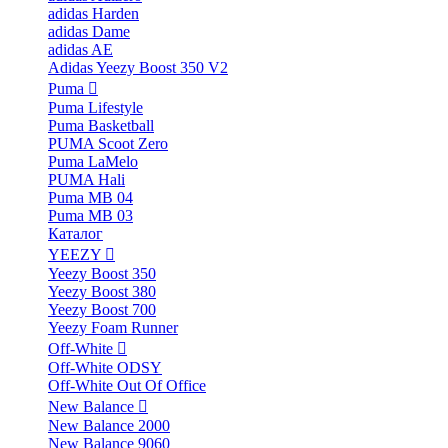
adidas Harden
adidas Dame
adidas AE
Adidas Yeezy Boost 350 V2
Puma
Puma Lifestyle
Puma Basketball
PUMA Scoot Zero
Puma LaMelo
PUMA Hali
Puma MB 04
Puma MB 03
Каталог
YEEZY
Yeezy Boost 350
Yeezy Boost 380
Yeezy Boost 700
Yeezy Foam Runner
Off-White
Off-White ODSY
Off-White Out Of Office
New Balance
New Balance 2000
New Balance 9060