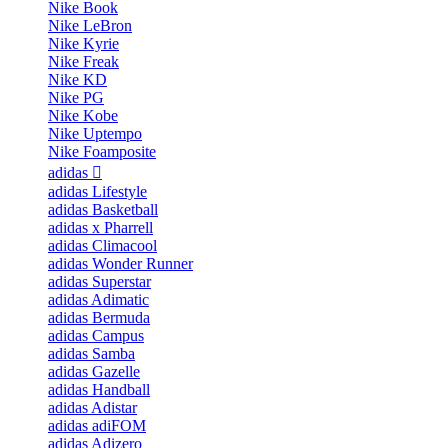
Nike Book
Nike LeBron
Nike Kyrie
Nike Freak
Nike KD
Nike PG
Nike Kobe
Nike Uptempo
Nike Foamposite
adidas
adidas Lifestyle
adidas Basketball
adidas x Pharrell
adidas Climacool
adidas Wonder Runner
adidas Superstar
adidas Adimatic
adidas Bermuda
adidas Campus
adidas Samba
adidas Gazelle
adidas Handball
adidas Adistar
adidas adiFOM
adidas Adizero