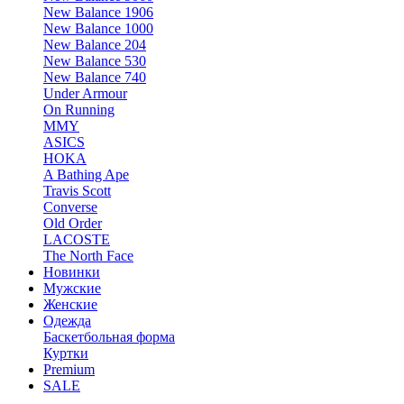
New Balance 1906
New Balance 1000
New Balance 204
New Balance 530
New Balance 740
Under Armour
On Running
MMY
ASICS
HOKA
A Bathing Ape
Travis Scott
Converse
Old Order
LACOSTE
The North Face
Новинки
Мужские
Женские
Одежда
Баскетбольная форма
Куртки
Premium
SALE