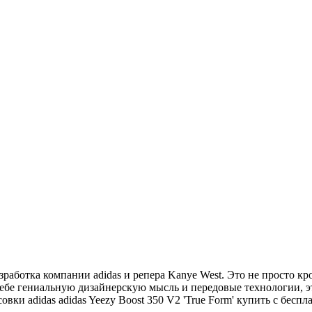
разработка компании adidas и репера Kanye West. Это не просто к
 себе гениальную дизайнерскую мысль и передовые технологии, 
совки adidas adidas Yeezy Boost 350 V2 'True Form' купить с бес