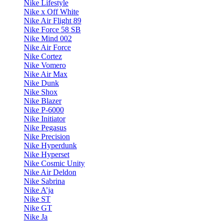
Nike Lifestyle
Nike x Off White
Nike Air Flight 89
Nike Force 58 SB
Nike Mind 002
Nike Air Force
Nike Cortez
Nike Vomero
Nike Air Max
Nike Dunk
Nike Shox
Nike Blazer
Nike P-6000
Nike Initiator
Nike Pegasus
Nike Precision
Nike Hyperdunk
Nike Hyperset
Nike Cosmic Unity
Nike Air Deldon
Nike Sabrina
Nike A’ja
Nike ST
Nike GT
Nike Ja