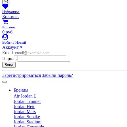
Избранное
Кол-во:
-
Корзина
0 руб
Войти / Новый
Аккаунт
Email
Пароль
Вход
Зарегистрироваться
Забыли пароль?
Бренды
Air Jordan
Jordan Trunner
Jordan Heir
Jordan Mars
Jordan Spizike
Jordan Stadium
Jordan Courtside