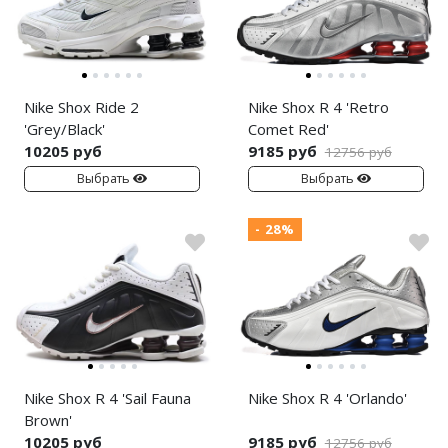
Air Jordan 5
Air Jordan 6
Air Jordan 7
Nike Shox Ride 2
Nike Shox R 4 'Retro
'Grey/Black'
Comet Red'
Air Jordan 10
10205 руб
9185 руб
12756 руб
Выбрать
Выбрать
Air Jordan 11
- 28%
Air Jordan 12
Air Jordan 13
Air Jordan 14
Air Jordan 15
Nike Shox R 4 'Sail Fauna
Nike Shox R 4 'Orlando'
Air Jordan 23
Brown'
10205 руб
9185 руб
12756 руб