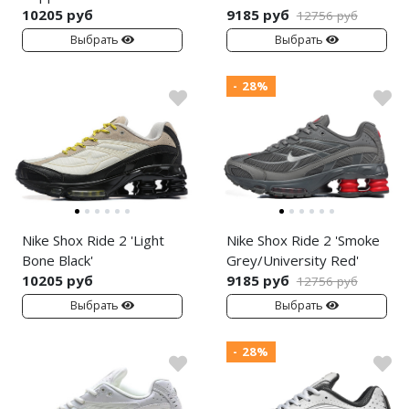
Jordan Zion
adidas Campus
10205 руб
9185 руб
12756 руб
Выбрать
Выбрать
Jordan Tatum
adidas Samba
Air Jordan 312
adidas Gazelle
- 28%
Air Jordan 40
adidas Handball
Air Jordan 39
adidas Adistar
Air Jordan 38
adidas adiFOM
Air Jordan 37
adidas Adizero
Nike Shox Ride 2 'Light
Nike Shox Ride 2 'Smoke
Bone Black'
Grey/University Red'
Air Jordan 36
adidas Harden
10205 руб
9185 руб
12756 руб
Выбрать
Выбрать
Air Jordan 1
adidas Dame
Air Jordan 3
adidas AE
- 28%
Air Jordan 4
Adidas Yeezy Boost 350 V2