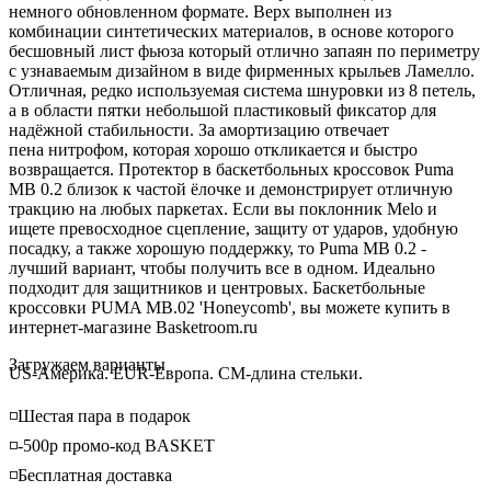
немного обновленном формате. Верх выполнен из
комбинации синтетических материалов, в основе которого
бесшовный лист
фьюза
который отлично запаян по периметру
с узнаваемым дизайном в виде фирменных крыльев
Ламелло
.
Отличная, редко используемая система шнуровки из 8 петель,
а в области пятки небольшой пластиковый фиксатор для
надёжной стабильности. За амортизацию отвечает
пена
нитрофом
, которая
хорошо откликается и быстро
возвращается. Протектор в баскетбольных кроссовок Puma
MB 0.2 близок к частой ёлочке и демонстрирует отличную
тракцию на любых паркетах. Если вы поклонник Melo и
ищете превосходное сцепление, защиту от ударов, удобную
посадку, а также хорошую поддержку, то Puma MB 0.2 -
лучший вариант, чтобы получить все в одном. Идеально
подходит для защитников и центровых. Баскетбольные
кроссовки PUMA MB.02 'Honeycomb', вы можете купить в
интернет-магазине Basketroom.ru
Loading...
Загружаем варианты
US-Америка. EUR-Европа. CM-длина стельки.
◽️Шестая пара в подарок
◽️-500р промо-код BASKET
◽️Бесплатная доставка