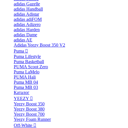
adidas Gazelle
adidas Handball
adidas Adistar
adidas adiFOM
adidas Adizero
adidas Harden
adidas Dame
adidas AE
Adidas Yeezy Boost 350 V2
Puma
Puma Lifestyle
Puma Basketball
PUMA Scoot Zero
Puma LaMelo
PUMA Hali
Puma MB 04
Puma MB 03
Каталог
YEEZY
Yeezy Boost 350
Yeezy Boost 380
Yeezy Boost 700
Yeezy Foam Runner
Off-White