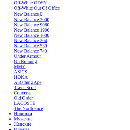
Off-White ODSY
Off-White Out Of Office
New Balance
New Balance 2000
New Balance 9060
New Balance 1906
New Balance 1000
New Balance 204
New Balance 530
New Balance 740
Under Armour
On Running
MMY
ASICS
HOKA
A Bathing Ape
Travis Scott
Converse
Old Order
LACOSTE
The North Face
Новинки
Мужские
Женские
Одежда