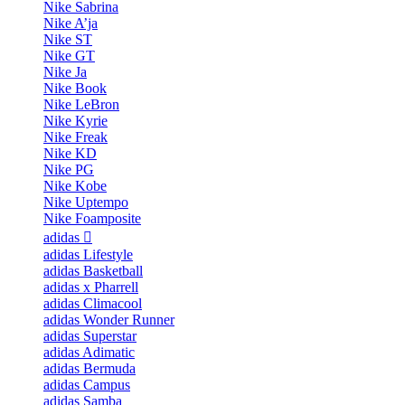
Nike Sabrina
Nike A’ja
Nike ST
Nike GT
Nike Ja
Nike Book
Nike LeBron
Nike Kyrie
Nike Freak
Nike KD
Nike PG
Nike Kobe
Nike Uptempo
Nike Foamposite
adidas
adidas Lifestyle
adidas Basketball
adidas x Pharrell
adidas Climacool
adidas Wonder Runner
adidas Superstar
adidas Adimatic
adidas Bermuda
adidas Campus
adidas Samba