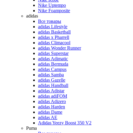
Nike Uptempo
Nike Foamposite
adidas
Все товары
adidas Lifestyle
adidas Basketball
adidas x Pharrell
adidas Climacool
adidas Wonder Runner
adidas Superstar
adidas Adimatic
adidas Bermuda
adidas Campus
adidas Samba
adidas Gazelle
adidas Handball
adidas Adistar
adidas adiFOM
adidas Adizero
adidas Harden
adidas Dame
adidas AE
Adidas Yeezy Boost 350 V2
Puma