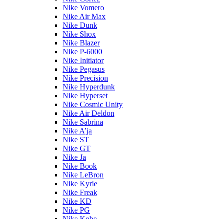
Nike Vomero
Nike Air Max
Nike Dunk
Nike Shox
Nike Blazer
Nike P-6000
Nike Initiator
Nike Pegasus
Nike Precision
Nike Hyperdunk
Nike Hyperset
Nike Cosmic Unity
Nike Air Deldon
Nike Sabrina
Nike A’ja
Nike ST
Nike GT
Nike Ja
Nike Book
Nike LeBron
Nike Kyrie
Nike Freak
Nike KD
Nike PG
Nike Kobe