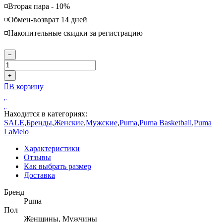
◽️Вторая пара - 10%
◽️Обмен-возврат 14 дней
◽️Накопительные скидки за регистрацию
−
+
В корзину
Находится в категориях:
SALE
,
Бренды
,
Женские
,
Мужские
,
Puma
,
Puma Basketball
,
Puma
LaMelo
Характеристики
Отзывы
Как выбрать размер
Доставка
Бренд
Puma
Пол
Женщины, Мужчины