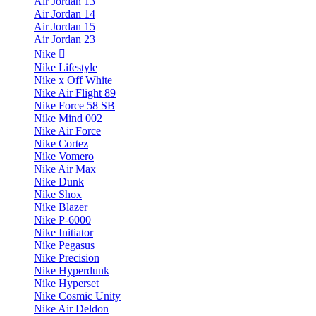
Air Jordan 13
Air Jordan 14
Air Jordan 15
Air Jordan 23
Nike
Nike Lifestyle
Nike x Off White
Nike Air Flight 89
Nike Force 58 SB
Nike Mind 002
Nike Air Force
Nike Cortez
Nike Vomero
Nike Air Max
Nike Dunk
Nike Shox
Nike Blazer
Nike P-6000
Nike Initiator
Nike Pegasus
Nike Precision
Nike Hyperdunk
Nike Hyperset
Nike Cosmic Unity
Nike Air Deldon