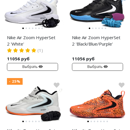
Air Jordan 5
Air Jordan 6
Air Jordan 7
Nike Air Zoom HyperSet
Nike Air Zoom HyperSet
Air Jordan 10
2 'White'
2 'Black/Blue/Purple'
(1)
Air Jordan 11
11056 руб
11056 руб
Выбрать
Выбрать
Air Jordan 12
Air Jordan 13
- 25%
Air Jordan 14
Air Jordan 15
Air Jordan 23