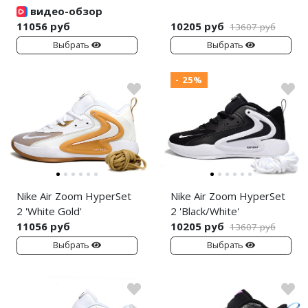
Jordan Zion
adidas Campus
видео-обзор
11056 руб
10205 руб
13607 руб
Jordan Tatum
adidas Samba
Выбрать
Выбрать
Air Jordan 312
adidas Gazelle
- 25%
Air Jordan 40
adidas Handball
Air Jordan 39
adidas Adistar
Air Jordan 38
adidas adiFOM
Air Jordan 37
adidas Adizero
Nike Air Zoom HyperSet
Nike Air Zoom HyperSet
Air Jordan 36
adidas Harden
2 'White Gold'
2 'Black/White'
11056 руб
10205 руб
13607 руб
Air Jordan 1
adidas Dame
Выбрать
Выбрать
Air Jordan 3
adidas AE
Air Jordan 4
Adidas Yeezy Boost 350 V2