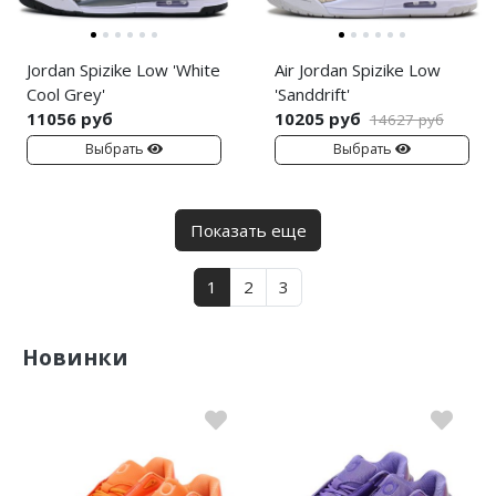
Jordan Spizike Low 'White
Air Jordan Spizike Low
Cool Grey'
'Sanddrift'
11056 руб
10205 руб
14627 руб
Выбрать
Выбрать
Показать еще
1
2
3
Новинки