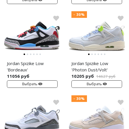
Nike PG
- 30%
Nike Kobe
Nike Uptempo
Nike Foamposite
Jordan Spizike Low
Jordan Spizike Low
'Bordeaux'
'Photon Dust/Volt'
11056 руб
10205 руб
14627 руб
Выбрать
Выбрать
- 30%