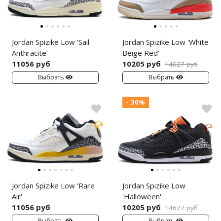
Nike Air Deldon
Nike Sabrina
Jordan Spizike Low 'Sail
Jordan Spizike Low 'White
Nike A’ja
Anthracite'
Beige Red'
11056 руб
10205 руб
14627 руб
Nike ST
Выбрать
Выбрать
Nike GT
- 30%
Nike Ja
Nike Book
Nike LeBron
Nike Kyrie
Jordan Spizike Low 'Rare
Jordan Spizike Low
Air'
'Halloween'
Nike Freak
11056 руб
10205 руб
14627 руб
Nike KD
Выбрать
Выбрать