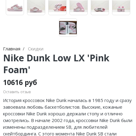
Jordan Zion
Nike Air Max
adidas Campus
On Running
Jordan Tatum
Nike Dunk
adidas Samba
MMY
Air Jordan 312
Nike Shox
adidas Gazelle
ASICS
Air Jordan 40
Nike Blazer
adidas Handball
HOKA
Главная
Скидки
Air Jordan 39
Nike P-6000
adidas Adistar
A Bathing Ape
Nike Dunk Low LX 'Pink
Air Jordan 38
Nike Initiator
adidas adiFOM
Travis Scott
Foam'
Air Jordan 37
Nike Pegasus
adidas Adizero
Converse
10616 руб
Air Jordan 36
Nike Precision
adidas Harden
Old Order
Оставить отзыв
История кроссовок Nike Dunk началась в 1985 году и сразу
Air Jordan 1
Nike Hyperdunk
adidas Dame
LACOSTE
завоевала любовь баскетболистов. Высокие, кожаные
кроссовки Nike Dunk хорошо держали стопу и отлично
Air Jordan 3
Nike Hyperset
adidas AE
The North Face
смотрелись. В начале 2002 года, кроссовки Nike Dunk были
изменены подразделением SB, для любителей
Air Jordan 4
Nike Cosmic Unity
Adidas Yeezy Boost 350 V2
скейтбординга. С этого момента Nike Dunk SB стали