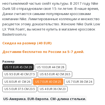
неотъемлемой частью скейт культуры. В 2017 году Nike
Air Jordan 5
Nike Air Deldon
Dunk SB отпраздновали своё 15-ти летие. В наше время,
Данки считаются самыми популярными кроссовками
Air Jordan 6
Nike Sabrina
компании Nike. Лимитированные коллекции и множество
расцветок этому доказательство. Женские Nike Dunk Low
Air Jordan 7
Nike A’ja
LX 'Pink Foam', вы можете купить в магазине кроссовок
Basketroom.ru
Air Jordan 10
Nike ST
Скидка на размер (40 EUR)
Air Jordan 11
Nike GT
Доставим бесплатно по России за 5-7 дней.
Air Jordan 12
Nike Ja
Размер
Air Jordan 13
Nike Book
US 11 EUR 45 CM 29
US 10 EUR 44 CM 28
Air Jordan 14
Nike LeBron
US 9.5 EUR 43 CM 27.5
US 8.5 EUR 42 CM 26.5
US 8 EUR 41 CM 26
US 7 EUR 40 CM 25
US 7 EUR 38 CM 24
Air Jordan 15
Nike Kyrie
US 5 EUR 37.5 CM 23.5
US 4 EUR 36 CM 23
Air Jordan 23
Nike Freak
US-Америка. EUR-Европа. CM-длина стельки.
Nike KD