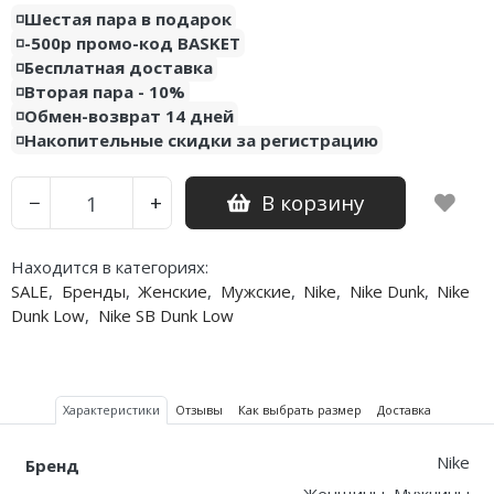
◽️Шестая пара в подарок
Nike PG
◽️-500р промо-код BASKET
◽️Бесплатная доставка
Nike Kobe
◽️Вторая пара - 10%
◽️Обмен-возврат 14 дней
Nike Uptempo
◽️Накопительные скидки за регистрацию
Nike Foamposite
В корзину
−
+
Находится в категориях:
SALE
,
Бренды
,
Женские
,
Мужские
,
Nike
,
Nike Dunk
,
Nike
Dunk Low
,
Nike SB Dunk Low
Характеристики
Отзывы
Как выбрать размер
Доставка
Nike
Бренд