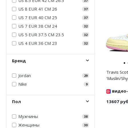
US 8.5 EUR 42 CM 26.5
37
Air Jordan 5
Nike Air Deldon
US 8 EUR 41 CM 26
37
US 7 EUR 40 CM 25
Air Jordan 6
Nike Sabrina
37
US 7 EUR 38 CM 24
32
Air Jordan 7
Nike A’ja
US 5 EUR 37.5 CM 23.5
32
Air Jordan 10
Nike ST
US 4 EUR 36 CM 23
32
Air Jordan 11
Nike GT
Бренд
Air Jordan 12
Nike Ja
Travis Sco
Jordan
29
Air Jordan 13
Nike Book
'Muslin/Shy
Nike
9
Air Jordan 14
Nike LeBron
видео-
13607 ру
Пол
Air Jordan 15
Nike Kyrie
Air Jordan 23
Nike Freak
Мужчины
38
Женщины
30
Nike KD