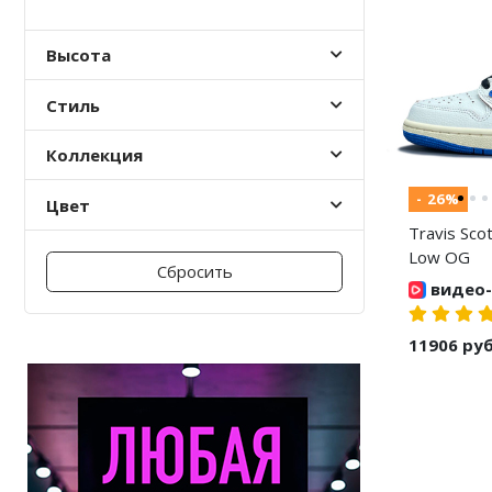
Nike PG
Высота
Nike Kobe
Стиль
Nike Uptempo
Коллекция
Nike Foamposite
- 26%
Цвет
Travis Scot
Low OG
Сбросить
видео-
11906 ру