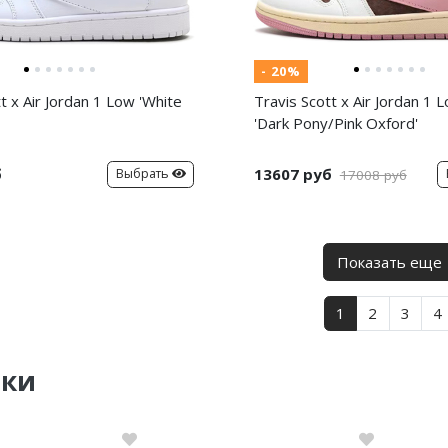
- 20%
t x Air Jordan 1 Low 'White
Travis Scott x Air Jordan 1
'Dark Pony/Pink Oxford'
б
13607 руб
Выбрать
17008 руб
Показать еще
1
2
3
4
нки