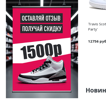
Travis Scot
Party'
12756 ру
Нови