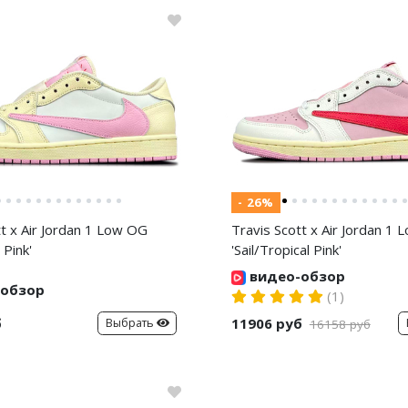
- 26%
tt x Air Jordan 1 Low OG
Travis Scott x Air Jordan 1
 Pink'
'Sail/Tropical Pink'
видео-обзор
обзор
(1)
б
11906 руб
Выбрать
16158 руб