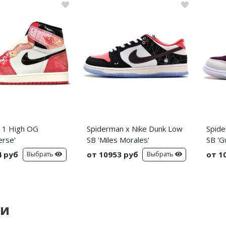
n 1 High OG
Spiderman x Nike Dunk Low
Spide
erse'
SB 'Miles Morales'
SB 'G
4 руб
от 10953 руб
от 1
Выбрать
Выбрать
ки