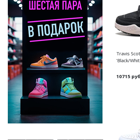
Travis Scot
'Black/Whit
10715 ру