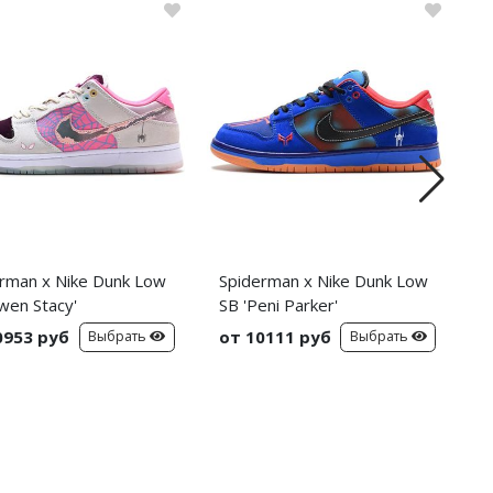
rman x Nike Dunk Low
Spiderman x Nike Dunk Low
C
wen Stacy'
SB 'Peni Parker'
C
S
0953 руб
от 10111 руб
о
Выбрать
Выбрать