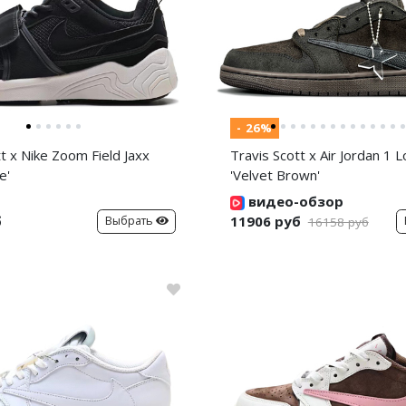
- 26%
t x Nike Zoom Field Jaxx
Travis Scott x Air Jordan 1
e'
'Velvet Brown'
видео-обзор
б
11906 руб
Выбрать
16158 руб