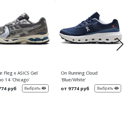
e Fleg x ASICS Gel
On Running Cloud
N
o 14 'Chicago'
'Blue/White'
'
774 руб
от 9774 руб
о
Выбрать
Выбрать