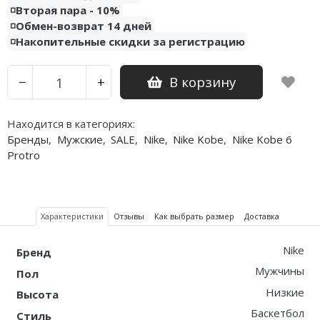
◽️Вторая пара - 10%
◽️Обмен-возврат 14 дней
Nike PG
◽️Накопительные скидки за регистрацию
Nike Kobe
В корзину
−
+
Nike Uptempo
Nike Foamposite
Находится в категориях:
Бренды
,
Мужские
,
SALE
,
Nike
,
Nike Kobe
,
Nike Kobe 6
Protro
Характеристики
Отзывы
Как выбрать размер
Доставка
Nike
Бренд
Мужчины
Пол
Низкие
Высота
Баскетбол
Стиль