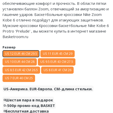
обеспечивающие комфорт и прочность. В области пятки
Air Jordan 5
Nike Air Deldon
установлен баллон Zoom, отвечающий за амортизацию и
гашение ударов. Баскетбольные кроссовки Nike Zoom
Air Jordan 6
Nike Sabrina
Kobe 6 отлично подойдут для атакующих защитников.
Мужские кроссовки Кроссовки баскетбольные Nike Kobe 6
Air Jordan 7
Nike A’ja
Protro 'Prelude' , вы можете купить в интернет магазине
Basketroom.ru
Air Jordan 10
Nike ST
Размер
Air Jordan 11
Nike GT
US 12 EUR 46 CM 29.5
US 11 EUR 45 CM 29
Air Jordan 12
Nike Ja
US 10 EUR 44 CM 28
US 9.5 EUR 43 CM 27.5
Air Jordan 13
Nike Book
US 8.5 EUR 42 CM 26.5
US 8 EUR 41 CM 26
US 7 EUR 40 CM 25
Air Jordan 14
Nike LeBron
US-Америка. EUR-Европа. CM-длина стельки.
Air Jordan 15
Nike Kyrie
◽️Шестая пара в подарок
Air Jordan 23
Nike Freak
◽️-500р промо-код BASKET
◽️Бесплатная доставка
Nike KD