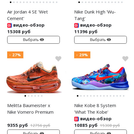
Air Jordan 4 SE 'Wet
Nike Dunk High 'Wu-
Cement'
Tang'
видео-обзор
видео-обзор
15308 руб
11396 руб
Выбрать
Выбрать
- 27%
- 29%
Melitta Baumeister x
Nike Kobe 8 System
Nike Vomero Premium
'What The Kobe'
видео-обзор
9355 руб
10885 руб
12756 руб
15308 руб
Выбрать
Выбрать