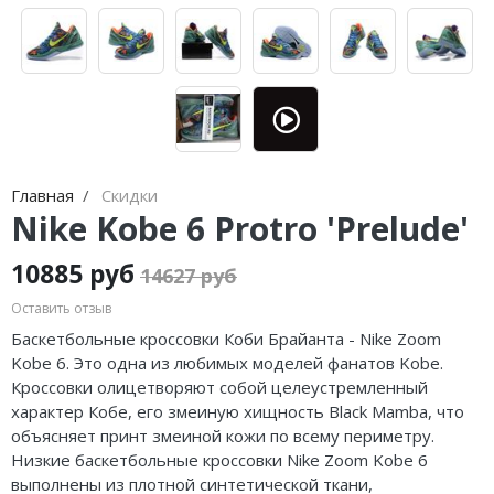
Jordan Zion
Nike Air Max
adidas Campus
On Running
Jordan Tatum
Nike Dunk
adidas Samba
MMY
Air Jordan 312
Nike Shox
adidas Gazelle
ASICS
Air Jordan 40
Nike Blazer
adidas Handball
HOKA
Air Jordan 39
Nike P-6000
adidas Adistar
A Bathing Ape
Главная
Скидки
Nike Kobe 6 Protro 'Prelude'
Air Jordan 38
Nike Initiator
adidas adiFOM
Travis Scott
10885 руб
14627 руб
Air Jordan 37
Nike Pegasus
adidas Adizero
Converse
Оставить отзыв
Air Jordan 36
Nike Precision
adidas Harden
Old Order
Баскетбольные кроссовки Коби Брайанта - Nike Zoom
Kobe 6. Это одна из любимых моделей фанатов Kobe.
Air Jordan 1
Nike Hyperdunk
adidas Dame
LACOSTE
Кроссовки олицетворяют собой целеустремленный
характер Кобе, его змеиную хищность Black Mamba, что
Air Jordan 3
Nike Hyperset
adidas AE
The North Face
объясняет принт змеиной кожи по всему периметру.
Низкие баскетбольные кроссовки Nike Zoom Kobe 6
Air Jordan 4
Nike Cosmic Unity
Adidas Yeezy Boost 350 V2
выполнены из плотной синтетической ткани,