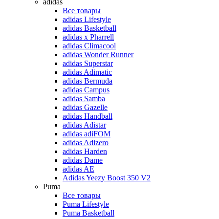
adidas
Все товары
adidas Lifestyle
adidas Basketball
adidas x Pharrell
adidas Climacool
adidas Wonder Runner
adidas Superstar
adidas Adimatic
adidas Bermuda
adidas Campus
adidas Samba
adidas Gazelle
adidas Handball
adidas Adistar
adidas adiFOM
adidas Adizero
adidas Harden
adidas Dame
adidas AE
Adidas Yeezy Boost 350 V2
Puma
Все товары
Puma Lifestyle
Puma Basketball