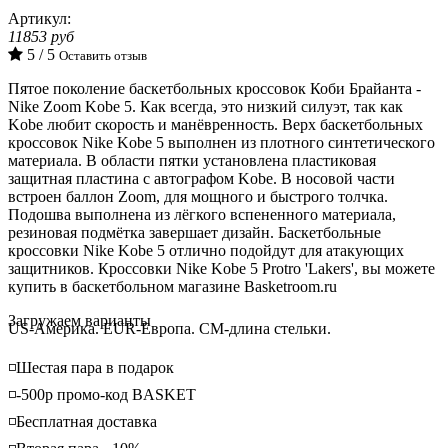
Артикул:
11853 руб
5 / 5
Оставить отзыв
Пятое поколение баскетбольных кроссовок Коби
Брайанта
-
Nike Zoom Kobe 5. Как всегда, это низкий силуэт, так как
Kobe любит скорость и манёвренность. Верх баскетбольных
кроссовок Nike Kobe 5 выполнен из плотного синтетического
материала. В области пятки установлена пластиковая
защитная пластина с автографом Kobe. В носовой части
встроен баллон Zoom, для мощного и быстрого толчка.
Подошва выполнена из лёгкого вспененного материала,
резиновая подмётка завершает дизайн. Баскетбольные
кроссовки Nike Kobe 5 отлично подойдут для атакующих
защитников. Кроссовки Nike Kobe 5 Protro 'Lakers', вы можете
купить в баскетбольном магазине Basketroom.ru
Loading...
Загружаем варианты
US-Америка. EUR-Европа. CM-длина стельки.
◽️Шестая пара в подарок
◽️-500р промо-код BASKET
◽️Бесплатная доставка