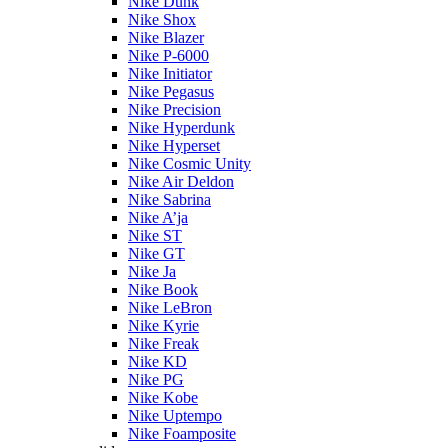
Nike Dunk
Nike Shox
Nike Blazer
Nike P-6000
Nike Initiator
Nike Pegasus
Nike Precision
Nike Hyperdunk
Nike Hyperset
Nike Cosmic Unity
Nike Air Deldon
Nike Sabrina
Nike A’ja
Nike ST
Nike GT
Nike Ja
Nike Book
Nike LeBron
Nike Kyrie
Nike Freak
Nike KD
Nike PG
Nike Kobe
Nike Uptempo
Nike Foamposite