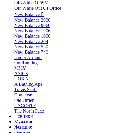
Off-White ODSY
Off-White Out Of Office
New Balance
New Balance 2000
New Balance 9060
New Balance 1906
New Balance 1000
New Balance 204
New Balance 530
New Balance 740
Under Armour
On Running
MMY
ASICS
HOKA
A Bathing Ape
Travis Scott
Converse
Old Order
LACOSTE
The North Face
Новинки
Мужские
Женские
Одежда