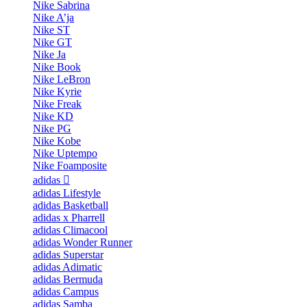
Nike Sabrina
Nike A’ja
Nike ST
Nike GT
Nike Ja
Nike Book
Nike LeBron
Nike Kyrie
Nike Freak
Nike KD
Nike PG
Nike Kobe
Nike Uptempo
Nike Foamposite
adidas
adidas Lifestyle
adidas Basketball
adidas x Pharrell
adidas Climacool
adidas Wonder Runner
adidas Superstar
adidas Adimatic
adidas Bermuda
adidas Campus
adidas Samba