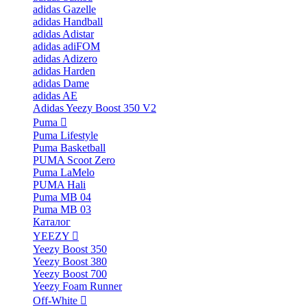
adidas Gazelle
adidas Handball
adidas Adistar
adidas adiFOM
adidas Adizero
adidas Harden
adidas Dame
adidas AE
Adidas Yeezy Boost 350 V2
Puma
Puma Lifestyle
Puma Basketball
PUMA Scoot Zero
Puma LaMelo
PUMA Hali
Puma MB 04
Puma MB 03
Каталог
YEEZY
Yeezy Boost 350
Yeezy Boost 380
Yeezy Boost 700
Yeezy Foam Runner
Off-White