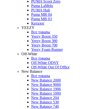
PUMA Scoot Zero
Puma LaMelo
PUMA Hali
Puma MB 04
Puma MB 03
Каталог
YEEZY
Все товары
Yeezy Boost 350
Yeezy Boost 380
Yeezy Boost 700
Yeezy Foam Runner
Off-White
Все товары
Off-White ODSY
Off-White Out Of Office
New Balance
Все товары
New Balance 2000
New Balance 9060
New Balance 1906
New Balance 1000
New Balance 204
New Balance 530
New Balance 740