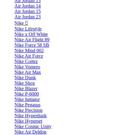
Air Jordan 13
Air Jordan 14
Air Jordan 15
Air Jordan 23
Nike
Nike Lifestyle
Nike x Off White
Nike Air Flight 89
Nike Force 58 SB
Nike Mind 002
Nike Air Force
Nike Cortez
Nike Vomero
Nike Air Max
Nike Dunk
Nike Shox
Nike Blazer
Nike P-6000
Nike Initiator
Nike Pegasus
Nike Precision
Nike Hyperdunk
Nike Hyperset
Nike Cosmic Unity
Nike Air Deldon