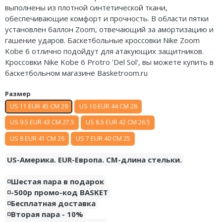
выполнены из плотной синтетической ткани,
Air Jordan 5
Nike Air Deldon
обеспечивающие комфорт и прочность. В области пятки
установлен баллон Zoom, отвечающий за амортизацию и
Air Jordan 6
Nike Sabrina
гашение ударов. Баскетбольные кроссовки Nike Zoom
Kobe 6 отлично подойдут для атакующих защитников.
Air Jordan 7
Nike A’ja
Кроссовки Nike Kobe 6 Protro 'Del Sol', вы можете купить в
Air Jordan 10
Nike ST
баскетбольном магазине Basketroom.ru
Air Jordan 11
Nike GT
Размер
US 11 EUR 45 CM 29
US 10 EUR 44 CM 28
Air Jordan 12
Nike Ja
US 9.5 EUR 43 CM 27.5
US 8.5 EUR 42 CM 26.5
Air Jordan 13
Nike Book
US 8 EUR 41 CM 26
US 7 EUR 40 CM 25
Air Jordan 14
Nike LeBron
US-Америка. EUR-Европа. CM-длина стельки.
Air Jordan 15
Nike Kyrie
◽️Шестая пара в подарок
◽️-500р промо-код BASKET
Air Jordan 23
Nike Freak
◽️Бесплатная доставка
◽️Вторая пара - 10%
Nike KD