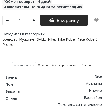
◽️Обмен-возврат 14 дней
◽️Накопительные скидки за регистрацию
Nike PG
Nike Kobe
В корзину
−
+
Nike Uptempo
Находится в категориях:
Бренды
,
Мужские
,
SALE
,
Nike
,
Nike Kobe
,
Nike Kobe 6
Nike Foamposite
Protro
Характеристики
Отзывы
Как выбрать размер
Доставка
Nike
Бренд
Мужчины
Пол
Низкие
Высота
Баскетбол
Стиль
Текстиль, синтетические