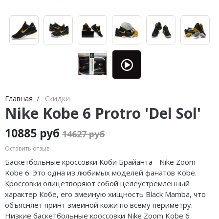
Jordan Zion
Nike Air Max
adidas Campus
On Running
Jordan Tatum
Nike Dunk
adidas Samba
MMY
Air Jordan 312
Nike Shox
adidas Gazelle
ASICS
Air Jordan 40
Nike Blazer
adidas Handball
HOKA
Air Jordan 39
Nike P-6000
adidas Adistar
A Bathing Ape
Главная
Скидки
Air Jordan 38
Nike Initiator
adidas adiFOM
Travis Scott
Nike Kobe 6 Protro 'Del Sol'
Air Jordan 37
Nike Pegasus
adidas Adizero
Converse
10885 руб
14627 руб
Air Jordan 36
Nike Precision
adidas Harden
Old Order
Оставить отзыв
Баскетбольные кроссовки Коби Брайанта - Nike Zoom
Air Jordan 1
Nike Hyperdunk
adidas Dame
LACOSTE
Kobe 6. Это одна из любимых моделей фанатов Kobe.
Кроссовки олицетворяют собой целеустремленный
Air Jordan 3
Nike Hyperset
adidas AE
The North Face
характер Кобе, его змеиную хищность Black Mamba, что
объясняет принт змеиной кожи по всему периметру.
Air Jordan 4
Nike Cosmic Unity
Adidas Yeezy Boost 350 V2
Низкие баскетбольные кроссовки Nike Zoom Kobe 6