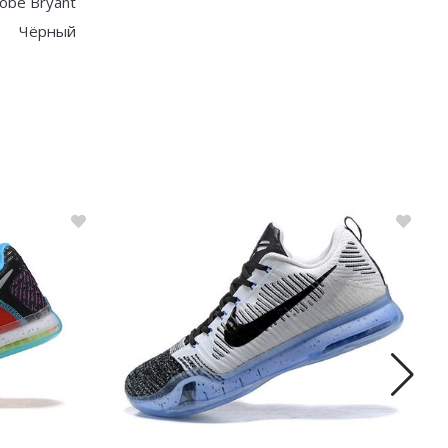
obe Bryant
Чёрный