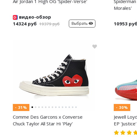
Air Jordan 1 High OG 'Spider-Verse'
Spiderman 
Morales'
видео-обзор
14324 руб
10953 ру
Выбрать
19379 руб
- 31%
- 30%
Comme Des Garcons x Converse
Jewell Loy
Chuck Taylor All Star Hi 'Play'
EP 'Justice'