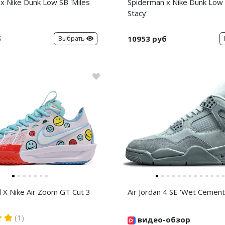
x Nike Dunk Low SB 'Miles
Spiderman x Nike Dunk Low
Stacy'
б
10953 руб
Выбрать
d X Nike Air Zoom GT Cut 3
Air Jordan 4 SE 'Wet Cement
(1)
видео-обзор