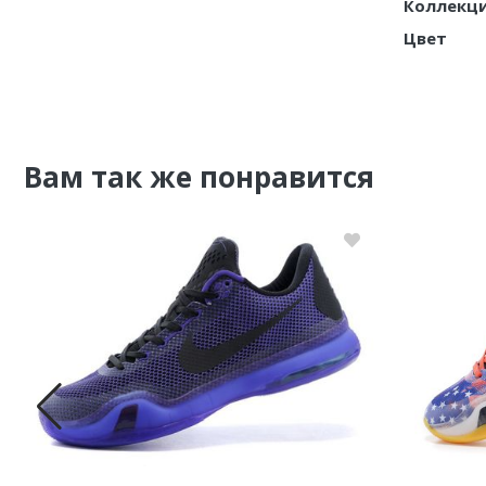
Коллекц
Цвет
Nike PG
Nike Kobe
Nike Uptempo
Вам так же понравится
Nike Foamposite