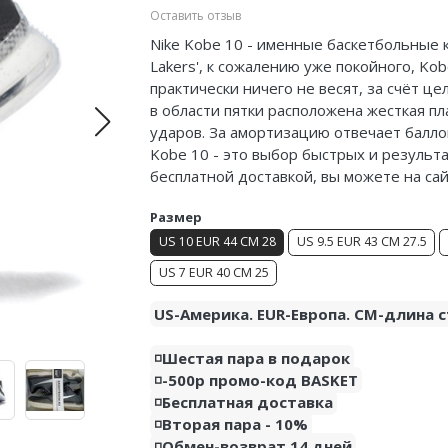
Оставить отзыв
Nike Kobe 10 - именные баскетбольные 
Lakers', к сожалению уже покойного, Ko
практически ничего не весят, за счёт це
в области пятки расположена жесткая пл
ударов. За амортизацию отвечает баллон
Kobe 10 - это выбор быстрых и результа
бесплатной доставкой, вы можете на са
Размер
US 10 EUR 44 CM 28
US 9.5 EUR 43 CM 27.5
US 7 EUR 40 CM 25
US-Америка. EUR-Европа. CM-длина с
◽️Шестая пара в подарок
◽️-500р промо-код BASKET
◽️Бесплатная доставка
◽️Вторая пара - 10%
◽️Обмен-возврат 14 дней