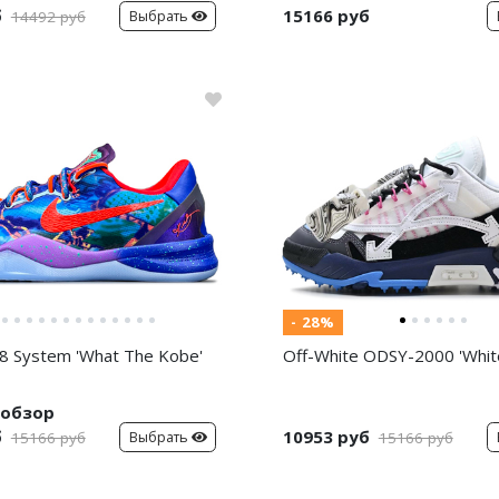
б
15166 руб
Выбрать
14492 руб
- 28%
8 System 'What The Kobe'
Off-White ODSY-2000 'White
обзор
б
10953 руб
Выбрать
15166 руб
15166 руб