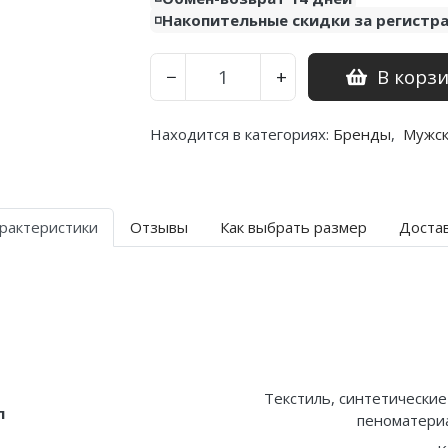
◽️Накопительные скидки за регистр
В корз
−
+
Находится в категориях:
Бренды
,
Мужс
рактеристики
Отзывы
Как выбрать размер
Доста
Текстиль, синтетические
л
пеноматериа