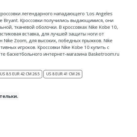
кроссовки легендарного нападающего 'Los Angeles
be Bryant. Кроссовки получились выдающимися, они
льной, тканевой оболочки. В кроссовках Nike Kobe 10,
астиковая вставка, для лучшей защиты ноги от
 Nike Zoom, для высоких, победных прыжков. Nike
тивных игроков. Кроссовки Nike Kobe 10 купить с
йте баскетбольного интернет-магазина Basketroom.ru
US 8.5 EUR 42 CM 26.5
US 8 EUR 41 CM 26
тельки.