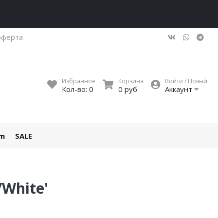
оферта
Избранное
Корзина
Войти / Новый
Кол-во:
0
0 руб
Аккаунт
um
SALE
/White'