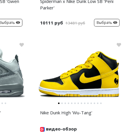
 SB 'Gwen
Spiderman x Nike Dunk Low SB 'Peni
Parker'
10111 руб
Выбрать
Выбрать
13481 руб
'
Nike Dunk High 'Wu-Tang'
видео-обзор