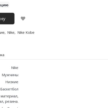
ацию
ину
кие
,
Nike
,
Nike Kobe
вка
Nike
Мужчины
Низкие
Баскетбол
 материал,
л, резина.