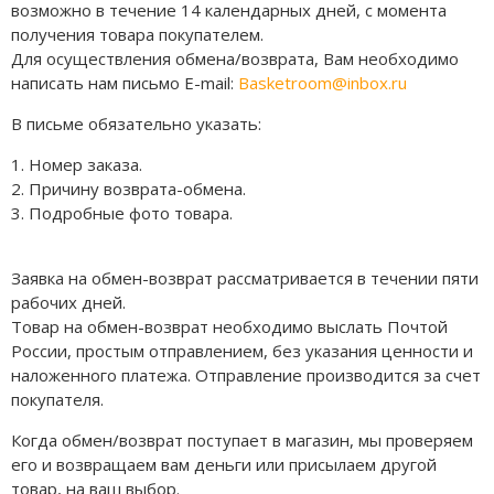
Jordan Zion
Nike Air Max
adidas Campus
On Running
возможно в течение 14 календарных дней, с момента
получения товара покупателем.
Jordan Tatum
Nike Dunk
adidas Samba
MMY
Для осуществления обмена/возврата, Вам необходимо
написать нам письмо E-mail
:
Basketroom@inbox.ru
Air Jordan 312
Nike Shox
adidas Gazelle
ASICS
В письме обязательно указать:
Air Jordan 40
Nike Blazer
adidas Handball
HOKA
1. Номер заказа.
2. Причину возврата-обмена.
Air Jordan 39
Nike P-6000
adidas Adistar
A Bathing Ape
3. Подробные фото товара.
Air Jordan 38
Nike Initiator
adidas adiFOM
Travis Scott
Заявка на обмен-возврат рассматривается в течении пяти
Air Jordan 37
Nike Pegasus
adidas Adizero
Converse
рабочих дней.
Товар на обмен-возврат необходимо выслать Почтой
Air Jordan 36
Nike Precision
adidas Harden
Old Order
России, простым отправлением, без указания ценности и
наложенного платежа. Отправление производится за счет
Air Jordan 1
Nike Hyperdunk
adidas Dame
LACOSTE
покупателя.
Air Jordan 3
Nike Hyperset
adidas AE
The North Face
Когда обмен/возврат поступает в магазин, мы проверяем
его и возвращаем вам деньги или присылаем другой
Air Jordan 4
Nike Cosmic Unity
Adidas Yeezy Boost 350 V2
товар, на ваш выбор.