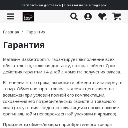
Бесплатная доставка | Шестая пара в подарок
0
0
Все товары
Все товары
Все товары
Все товары
Все товары
Все товары
Все товары
Все товары
Все товары
Главная
Гарантия
Air Jordan
Jordan Trunner
Nike Lifestyle
adidas Lifestyle
Puma Lifestyle
Yeezy Boost 350
Off-White ODSY
New Balance 2000
Баскетбольная форма
Гарантия
Jordan Heir
Nike
Nike x Off White
adidas Basketball
Puma Basketball
Yeezy Boost 380
Off-White Out Of Office
New Balance 9060
Куртки
Jordan Mars
Nike Air Flight 89
adidas
adidas x Pharrell
PUMA Scoot Zero
Yeezy Boost 700
New Balance 1906
Магазин Basketroom.ru гарантирует выполнение всех
обязательств, включая доставку, возврат-обмен. Срок
Jordan Spizike
Nike Force 58 SB
adidas Climacool
Puma
Puma LaMelo
Yeezy Foam Runner
New Balance 1000
действия гарантии 14 дней с момента получения заказа.
Jordan Stadium
Nike Mind 002
adidas Wonder Runner
PUMA Hali
YEEZY
New Balance 204
В течении этого срока, вы можете обменять или вернуть
товар. Обмен-возврат товара надлежащего качества
Jordan Courtside
Nike Air Force
adidas Superstar
Puma MB 04
Off-White
New Balance 530
возможен при условии полной его комплектации,
сохранения его потребительских свойств и товарного
Jordan Westbrook
Nike Cortez
adidas Adimatic
Puma MB 03
New Balance
New Balance 740
вида (отсутствия следов эксплуатации и носки, наличие
оригинальной и неповрежденной упаковки и ярлыков).
Jordan Luka
Nike Vomero
adidas Bermuda
Каталог
Under Armour
Произвести обмен/возврат приобретенного товара