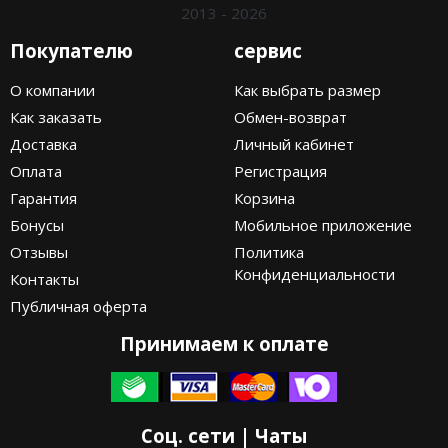
2013 - 2026
Nike PG
Покупателю
сервис
Nike Kobe
О компании
Как выбрать размер
Как заказать
Обмен-возврат
Nike Uptempo
Доставка
Личный кабинет
Nike Foamposite
Оплата
Регистрация
Гарантия
Корзина
Бонусы
Мобильное приложение
Отзывы
Политика
Конфиденциальности
Контакты
Публичная оферта
Принимаем к оплате
Соц. сети | Чаты