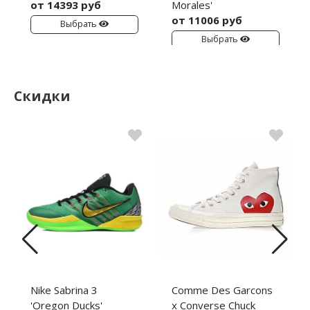
от 14393 руб
Morales'
от 11006 руб
Выбрать
Nike PG
Выбрать
Nike Kobe
Nike Uptempo
Скидки
Nike Foamposite
Nike Sabrina 3
Comme Des Garcons
'Oregon Ducks'
x Converse Chuck