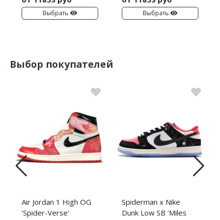
Nike Air Deldon
Выбрать
Выбрать
Nike Sabrina
Nike A’ja
Выбор покупателей
Nike ST
Nike GT
Nike Ja
Nike Book
Nike LeBron
Nike Kyrie
Nike Freak
Air Jordan 1 High OG
Spiderman x Nike
'Spider-Verse'
Dunk Low SB 'Miles
Nike KD