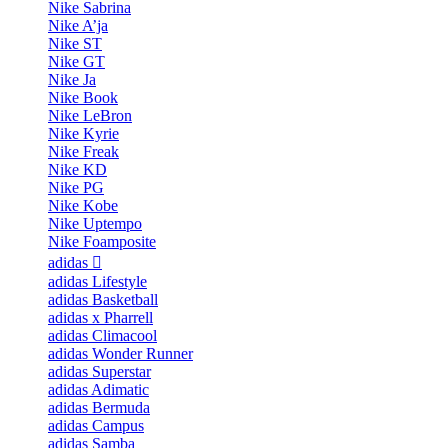
Nike Sabrina
Nike A’ja
Nike ST
Nike GT
Nike Ja
Nike Book
Nike LeBron
Nike Kyrie
Nike Freak
Nike KD
Nike PG
Nike Kobe
Nike Uptempo
Nike Foamposite
adidas
adidas Lifestyle
adidas Basketball
adidas x Pharrell
adidas Climacool
adidas Wonder Runner
adidas Superstar
adidas Adimatic
adidas Bermuda
adidas Campus
adidas Samba