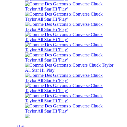
- 31%