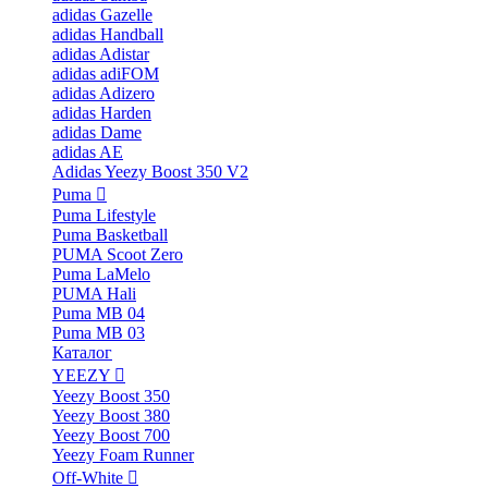
adidas Gazelle
adidas Handball
adidas Adistar
adidas adiFOM
adidas Adizero
adidas Harden
adidas Dame
adidas AE
Adidas Yeezy Boost 350 V2
Puma
Puma Lifestyle
Puma Basketball
PUMA Scoot Zero
Puma LaMelo
PUMA Hali
Puma MB 04
Puma MB 03
Каталог
YEEZY
Yeezy Boost 350
Yeezy Boost 380
Yeezy Boost 700
Yeezy Foam Runner
Off-White