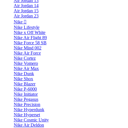
Air Jordan 13
Air Jordan 14
Air Jordan 15
Air Jordan 23
Nike
Nike Lifestyle
Nike x Off White
Nike Air Flight 89
Nike Force 58 SB
Nike Mind 002
Nike Air Force
Nike Cortez
Nike Vomero
Nike Air Max
Nike Dunk
Nike Shox
Nike Blazer
Nike P-6000
Nike Initiator
Nike Pegasus
Nike Precision
Nike Hyperdunk
Nike Hyperset
Nike Cosmic Unity
Nike Air Deldon