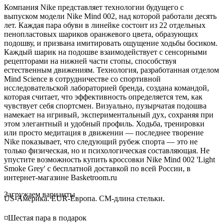
Компания Nike представляет технологии будущего с
выпуском модели Nike Mind 002, над которой работали десять
лет. Каждая пара обуви в линейке состоит из 22 отдельных
пенопластовых шариков оранжевого цвета, образующих
подошву, и призвана имитировать ощущение ходьбы босиком.
Каждый шарик на подошве взаимодействует с сенсорными
рецепторами на нижней части стопы, способствуя
естественным движениям. Технология, разработанная отделом
Mind Science в сотрудничестве со спортивной
исследовательской лабораторией бренда, создана командой,
которая считает, что эффективность определяется тем, как
чувствует себя спортсмен. Визуально, пузырчатая подошва
намекает на игривый, экспериментальный дух, сохраняя при
этом элегантный и удобный профиль. Ходьба, тренировки
или просто медитация в движении — последнее творение
Nike показывает, что следующий рубеж спорта — это не
только физическая, но и психологическая составляющая. Не
упустите возможность купить кроссовки Nike Mind 002 'Light
Smoke Grey' с бесплатной доставкой по всей России, в
интернет-магазине Basketroom.ru
Loading...
Загружаем варианты
US-Америка. EUR-Европа. CM-длина стельки.
◽️Шестая пара в подарок