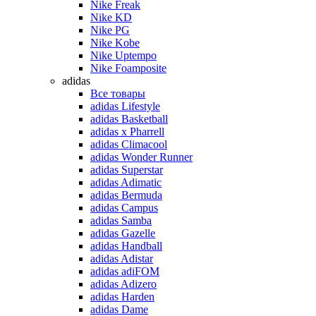
Nike Freak
Nike KD
Nike PG
Nike Kobe
Nike Uptempo
Nike Foamposite
adidas
Все товары
adidas Lifestyle
adidas Basketball
adidas x Pharrell
adidas Climacool
adidas Wonder Runner
adidas Superstar
adidas Adimatic
adidas Bermuda
adidas Campus
adidas Samba
adidas Gazelle
adidas Handball
adidas Adistar
adidas adiFOM
adidas Adizero
adidas Harden
adidas Dame