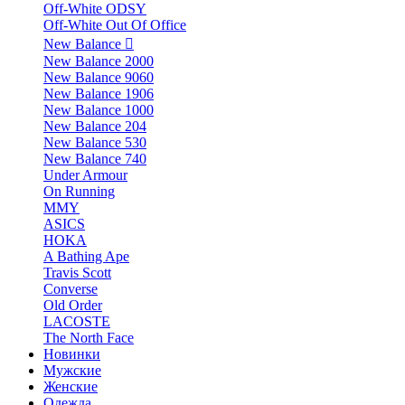
Off-White ODSY
Off-White Out Of Office
New Balance
New Balance 2000
New Balance 9060
New Balance 1906
New Balance 1000
New Balance 204
New Balance 530
New Balance 740
Under Armour
On Running
MMY
ASICS
HOKA
A Bathing Ape
Travis Scott
Converse
Old Order
LACOSTE
The North Face
Новинки
Мужские
Женские
Одежда