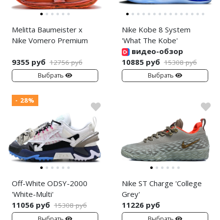
Melitta Baumeister x
Nike Kobe 8 System
Nike Vomero Premium
'What The Kobe'
видео-обзор
9355 руб
10885 руб
12756 руб
15308 руб
Выбрать
Выбрать
- 28%
Off-White ODSY-2000
Nike ST Charge 'College
'White-Multi'
Grey'
11056 руб
11226 руб
15308 руб
Выбрать
Выбрать