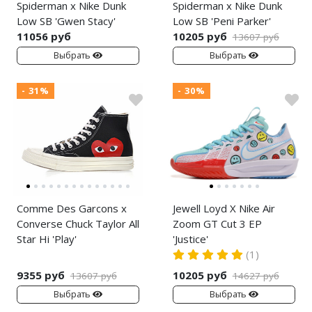
Spiderman x Nike Dunk
Spiderman x Nike Dunk
Low SB 'Gwen Stacy'
Low SB 'Peni Parker'
11056 руб
10205 руб
13607 руб
Выбрать
Выбрать
- 31%
- 30%
Comme Des Garcons x
Jewell Loyd X Nike Air
Converse Chuck Taylor All
Zoom GT Cut 3 EP
Star Hi 'Play'
'Justice'
(1)
9355 руб
10205 руб
13607 руб
14627 руб
Выбрать
Выбрать