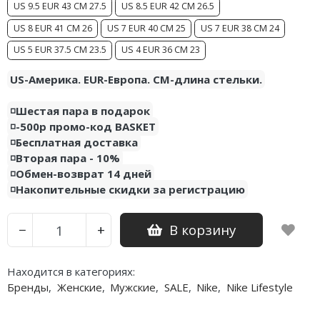
US 9.5 EUR 43 CM 27.5
US 8.5 EUR 42 CM 26.5
Air Jordan 5
Nike Air Deldon
US 8 EUR 41 CM 26
US 7 EUR 40 CM 25
US 7 EUR 38 CM 24
Air Jordan 6
Nike Sabrina
US 5 EUR 37.5 CM 23.5
US 4 EUR 36 CM 23
Air Jordan 7
Nike A’ja
US-Америка. EUR-Европа. CM-длина стельки.
Air Jordan 10
Nike ST
◽️Шестая пара в подарок
◽️-500р промо-код BASKET
Air Jordan 11
Nike GT
◽️Бесплатная доставка
◽️Вторая пара - 10%
Air Jordan 12
Nike Ja
◽️Обмен-возврат 14 дней
◽️Накопительные скидки за регистрацию
Air Jordan 13
Nike Book
Air Jordan 14
Nike LeBron
В корзину
−
+
Air Jordan 15
Nike Kyrie
Находится в категориях:
Air Jordan 23
Nike Freak
Бренды
,
Женские
,
Мужские
,
SALE
,
Nike
,
Nike Lifestyle
Nike KD