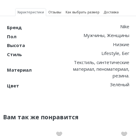
Nike PG
Характеристики
Отзывы
Как выбрать размер
Доставка
Nike Kobe
Nike
Бренд
Мужчины, Женщины
Пол
Nike Uptempo
Низкие
Высота
Nike Foamposite
Lifestyle, Бег
Стиль
Текстиль, синтетические
материал, пеноматериал,
Материал
резина.
Зелёный
Цвет
Вам так же понравится