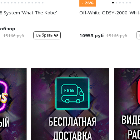
- 28%
8 System 'What The Kobe'
Off-White ODSY-2000 'White
обзор
б
10953 руб
Выбрать
15166 руб
15166 руб