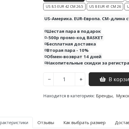
US 8.5 EUR 42 CM 26.5
US 8 EUR 41 CM 26
U
US-Америка. EUR-Европа. CM-длина с
◽️Шестая пара в подарок
◽️-500р промо-код BASKET
◽️Бесплатная доставка
◽️Вторая пара - 10%
◽️Обмен-возврат 14 дней
◽️Накопительные скидки за регистр
В корз
−
+
Находится в категориях:
Бренды
,
Мужс
рактеристики
Отзывы
Как выбрать размер
Доста