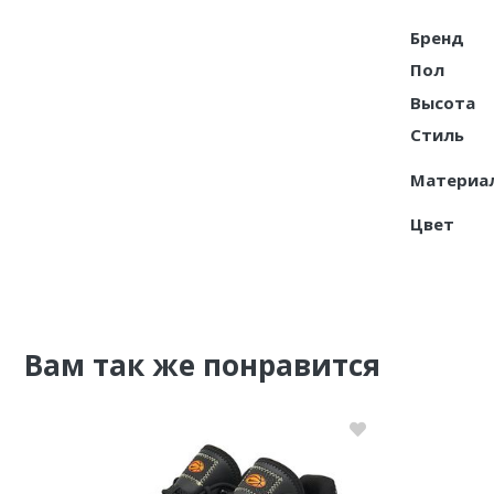
Бренд
Nike PG
Пол
Nike Kobe
Высота
Nike Uptempo
Стиль
Материа
Nike Foamposite
Цвет
Вам так же понравится