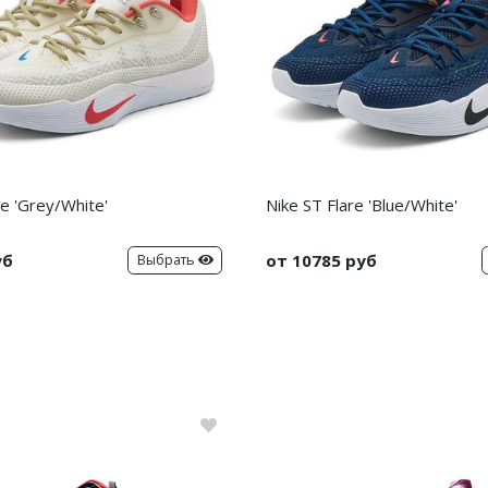
re 'Grey/White'
Nike ST Flare 'Blue/White'
уб
от 10785 руб
Выбрать