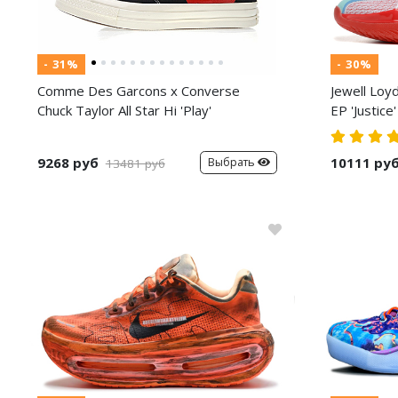
- 31%
- 30%
Comme Des Garcons x Converse
Jewell Loy
Chuck Taylor All Star Hi 'Play'
EP 'Justice'
9268 руб
10111 ру
Выбрать
13481 руб