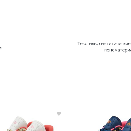
Текстиль, синтетические
л
пеноматериа