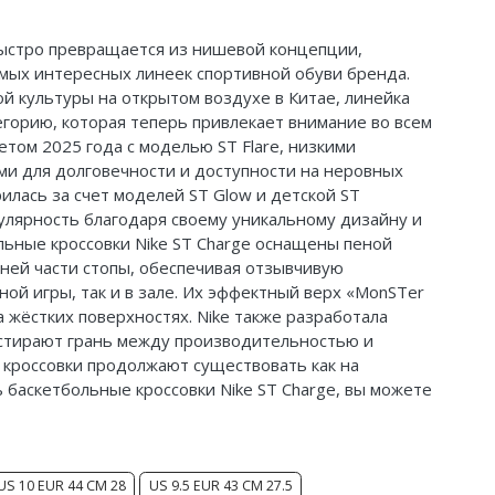
) быстро превращается из нишевой концепции,
амых интересных линеек спортивной обуви бренда.
й культуры на открытом воздухе в Китае, линейка
горию, которая теперь привлекает внимание во всем
том 2025 года с моделью ST Flare, низкими
ми для долговечности и доступности на неровных
лась за счет моделей ST Glow и детской ST
пулярность благодаря своему уникальному дизайну и
льные кроссовки Nike ST Charge оснащены пеной
дней части стопы, обеспечивая отзывчивую
ой игры, так и в зале. Их эффектный верх «MonSTer
а жёстких поверхностях. Nike также разработала
стирают грань между производительностью и
 кроссовки продолжают существовать как на
ь баскетбольные кроссовки Nike ST Charge, вы можете
US 10 EUR 44 CM 28
US 9.5 EUR 43 CM 27.5