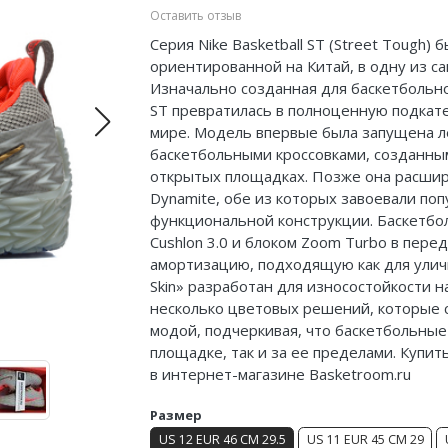
Оставить отзыв
Серия Nike Basketball ST (Street Tough
ориентированной на Китай, в одну из с
Изначально созданная для баскетбольно
ST превратилась в полноценную подкате
мире. Модель впервые была запущена ле
баскетбольными кроссовками, созданны
открытых площадках. Позже она расшири
Dynamite, обе из которых завоевали по
функциональной конструкции. Баскетбо
Cushlon 3.0 и блоком Zoom Turbo в пере
амортизацию, подходящую как для уличн
Skin» разработан для износостойкости н
несколько цветовых решений, которые 
модой, подчеркивая, что баскетбольные
площадке, так и за ее пределами. Купит
в интернет-магазине Basketroom.ru
Размер
US 12 EUR 46 CM 29.5
US 11 EUR 45 CM 29