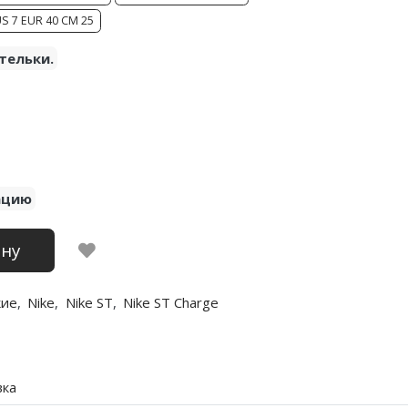
S 7 EUR 40 CM 25
тельки.
ацию
ину
кие
,
Nike
,
Nike ST
,
Nike ST Charge
вка