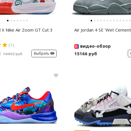
d X Nike Air Zoom GT Cut 3
Air Jordan 4 SE 'Wet Cement
(1)
видео-обзор
б
15166 руб
Выбрать
14492 руб