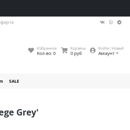
оферта
Избранное
Корзина
Войти / Новый
Кол-во:
0
0 руб
Аккаунт
um
SALE
ege Grey'