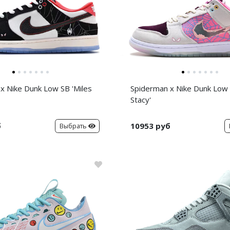
x Nike Dunk Low SB 'Miles
Spiderman x Nike Dunk Low
Stacy'
б
10953 руб
Выбрать